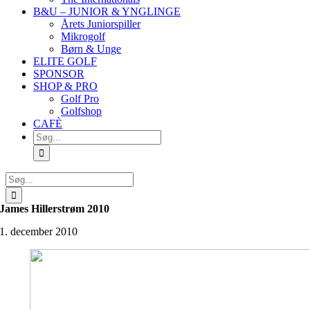
B&U – JUNIOR & YNGLINGE
Årets Juniorspiller
Mikrogolf
Børn & Unge
ELITE GOLF
SPONSOR
SHOP & PRO
Golf Pro
Golfshop
CAFÈ
Søg
efter:
Søg
efter:
James Hillerstrøm 2010
1. december 2010