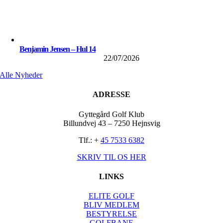
Benjamin Jensen – Hul 14
22/07/2026
Alle Nyheder
ADRESSE
Gyttegård Golf Klub
Billundvej 43 – 7250 Hejnsvig
Tlf.: +
45 7533 6382
SKRIV TIL OS HER
LINKS
ELITE GOLF
BLIV MEDLEM
BESTYRELSE
GOLFBANE