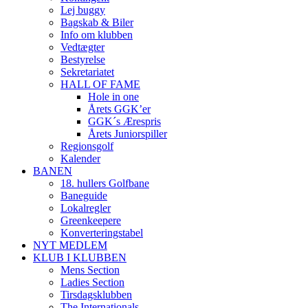
Lej buggy
Bagskab & Biler
Info om klubben
Vedtægter
Bestyrelse
Sekretariatet
HALL OF FAME
Hole in one
Årets GGK’er
GGK´s Ærespris
Årets Juniorspiller
Regionsgolf
Kalender
BANEN
18. hullers Golfbane
Baneguide
Lokalregler
Greenkeepere
Konverteringstabel
NYT MEDLEM
KLUB I KLUBBEN
Mens Section
Ladies Section
Tirsdagsklubben
The Internationals