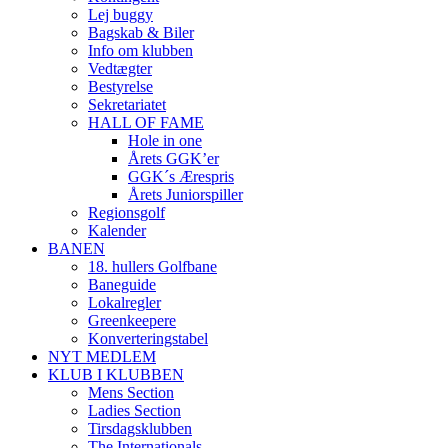
Lej buggy
Bagskab & Biler
Info om klubben
Vedtægter
Bestyrelse
Sekretariatet
HALL OF FAME
Hole in one
Årets GGK’er
GGK´s Ærespris
Årets Juniorspiller
Regionsgolf
Kalender
BANEN
18. hullers Golfbane
Baneguide
Lokalregler
Greenkeepere
Konverteringstabel
NYT MEDLEM
KLUB I KLUBBEN
Mens Section
Ladies Section
Tirsdagsklubben
The Internationals