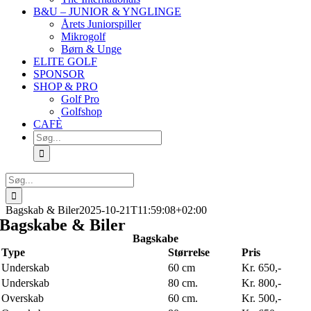
B&U – JUNIOR & YNGLINGE
Årets Juniorspiller
Mikrogolf
Børn & Unge
ELITE GOLF
SPONSOR
SHOP & PRO
Golf Pro
Golfshop
CAFÈ
Søg
efter:
Søg
efter:
Bagskab & Biler
2025-10-21T11:59:08+02:00
Bagskabe & Biler
Bagskabe
Type
Størrelse
Pris
Underskab
60 cm
Kr. 650,-
Underskab
80 cm.
Kr. 800,-
Overskab
60 cm.
Kr. 500,-