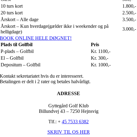
10 turs kort
1.800,-
20 turs kort
2.500,-
Årskort – Alle dage
3.500,-
Årskort – Kun hverdage(gælder ikke i weekender og på
3.000,-
helligdage)
BOOK ONLINE HELE DØGNET!
Plads til Golfbil
Pris
P-plads – Golfbil
Kr. 1100,-
El – Golfbil
Kr. 300,-
Depositum – Golfbil
Kr. 1000,-
Kontakt sekretariatet hvis du er interesseret.
Betalingen er delt i 2 rater og betales halvårligt.
ADRESSE
Gyttegård Golf Klub
Billundvej 43 – 7250 Hejnsvig
Tlf.: +
45 7533 6382
SKRIV TIL OS HER