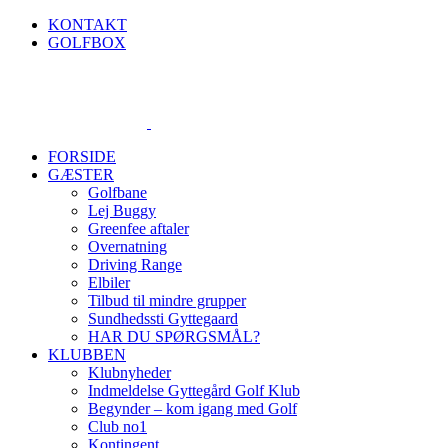
Skip
KONTAKT
to
GOLFBOX
content
FORSIDE
GÆSTER
Golfbane
Lej Buggy
Greenfee aftaler
Overnatning
Driving Range
Elbiler
Tilbud til mindre grupper
Sundhedssti Gyttegaard
HAR DU SPØRGSMÅL?
KLUBBEN
Klubnyheder
Indmeldelse Gyttegård Golf Klub
Begynder – kom igang med Golf
Club no1
Kontingent