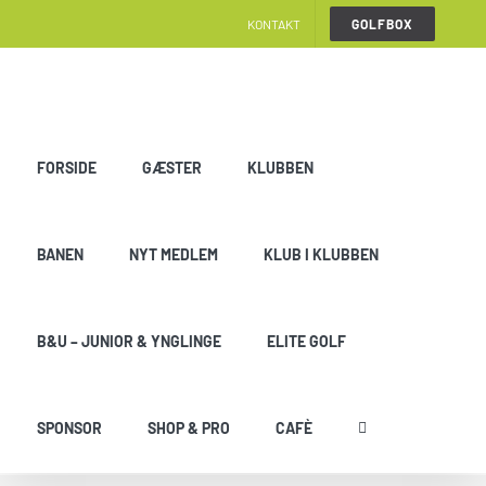
Skip
KONTAKT
GOLFBOX
to
content
FORSIDE
GÆSTER
KLUBBEN
BANEN
NYT MEDLEM
KLUB I KLUBBEN
B&U – JUNIOR & YNGLINGE
ELITE GOLF
SPONSOR
SHOP & PRO
CAFÈ