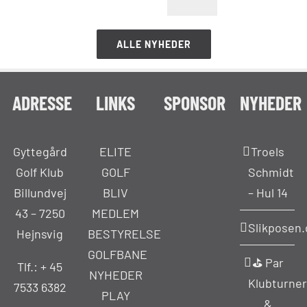
ALLE NYHEDER
ADRESSE
LINKS
SPONSOR
NYHEDER
Gyttegård
ELITE
Troels
Golf Klub
GOLF
Schmidt
Billundvej
BLIV
– Hul 14
43 – 7250
MEDLEM
Slikposen.
Hejnsvig
BESTYRELSE
GOLFBANE
⛳ Par
Tlf.: +
45
NYHEDER
Klubturner
7533 6382
PLAY
&