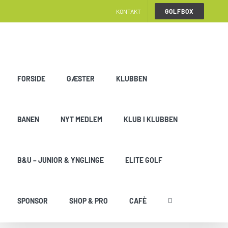
Skip
KONTAKT
GOLFBOX
to
content
FORSIDE
GÆSTER
KLUBBEN
BANEN
NYT MEDLEM
KLUB I KLUBBEN
B&U – JUNIOR & YNGLINGE
ELITE GOLF
SPONSOR
SHOP & PRO
CAFÈ