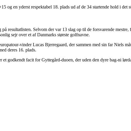
5 og en yderst respektabel 18. plads ud af de 34 startende hold i det st
ig på resultatlisten. Selvom der var 13 slag op til de forsvarende mest
sonlig sejr over et af Danmarks største golfnavne.
europatour-vinder Lucas Bjerregaard, der sammen med sin far Niels måt
med deres 16. plads.
 er et godkendt facit for Gyttegård-duoen, der uden den dyre bag-ni lørd