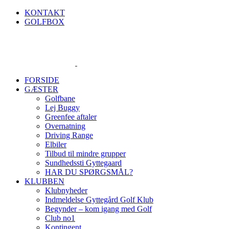
Skip
KONTAKT
to
GOLFBOX
content
FORSIDE
GÆSTER
Golfbane
Lej Buggy
Greenfee aftaler
Overnatning
Driving Range
Elbiler
Tilbud til mindre grupper
Sundhedssti Gyttegaard
HAR DU SPØRGSMÅL?
KLUBBEN
Klubnyheder
Indmeldelse Gyttegård Golf Klub
Begynder – kom igang med Golf
Club no1
Kontingent