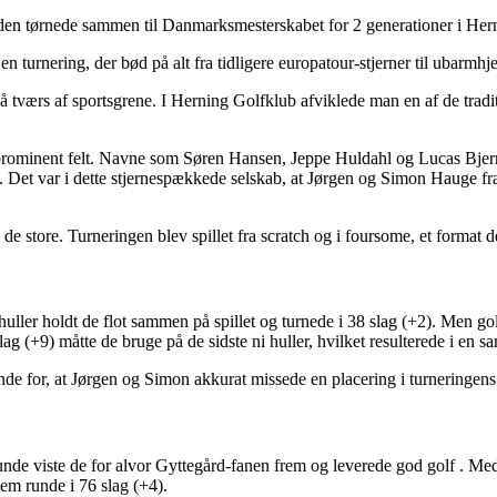
dden tørnede sammen til Danmarksmesterskabet for 2 generationer i Her
turnering, der bød på alt fra tidligere europatour-stjerner til ubarmhje
tværs af sportsgrene. I Herning Golfklub afviklede man en af de tradit
es prominent felt. Navne som Søren Hansen, Jeppe Huldahl og Lucas Bjerr
 Det var i dette stjernespækkede selskab, at Jørgen og Simon Hauge fr
de store. Turneringen blev spillet fra scratch og i foursome, et format 
 huller holdt de flot sammen på spillet og turnede i 38 slag (+2). Men g
 (+9) måtte de bruge på de sidste ni huller, hvilket resulterede i en sa
nde for, at Jørgen og Simon akkurat missede en placering i turneringens
de viste de for alvor Gyttegård-fanen frem og leverede god golf . Med en
nem runde i 76 slag (+4).