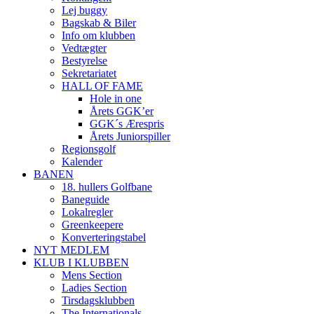
Lej buggy
Bagskab & Biler
Info om klubben
Vedtægter
Bestyrelse
Sekretariatet
HALL OF FAME
Hole in one
Årets GGK’er
GGK´s Ærespris
Årets Juniorspiller
Regionsgolf
Kalender
BANEN
18. hullers Golfbane
Baneguide
Lokalregler
Greenkeepere
Konverteringstabel
NYT MEDLEM
KLUB I KLUBBEN
Mens Section
Ladies Section
Tirsdagsklubben
The Internationals