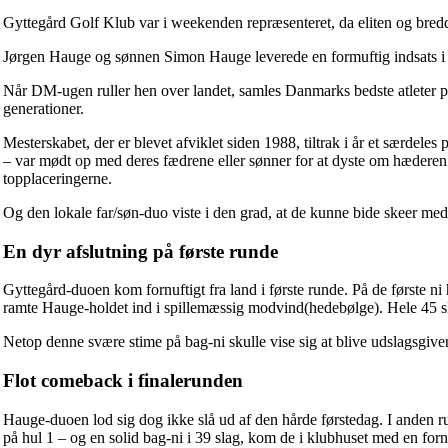
Gyttegård Golf Klub var i weekenden repræsenteret, da eliten og bre
Jørgen Hauge og sønnen Simon Hauge leverede en formuftig indsats i en 
Når DM-ugen ruller hen over landet, samles Danmarks bedste atleter på 
generationer.
Mesterskabet, der er blevet afviklet siden 1988, tiltrak i år et særdel
– var mødt op med deres fædrene eller sønner for at dyste om hæderen.
topplaceringerne.
Og den lokale far/søn-duo viste i den grad, at de kunne bide skeer med 
En dyr afslutning på første runde
Gyttegård-duoen kom fornuftigt fra land i første runde. På de første ni
ramte Hauge-holdet ind i spillemæssig modvind(hedebølge). Hele 45 slag
Netop denne svære stime på bag-ni skulle vise sig at blive udslagsgive
Flot comeback i finalerunden
Hauge-duoen lod sig dog ikke slå ud af den hårde førstedag. I anden run
på hul 1 – og en solid bag-ni i 39 slag, kom de i klubhuset med en for