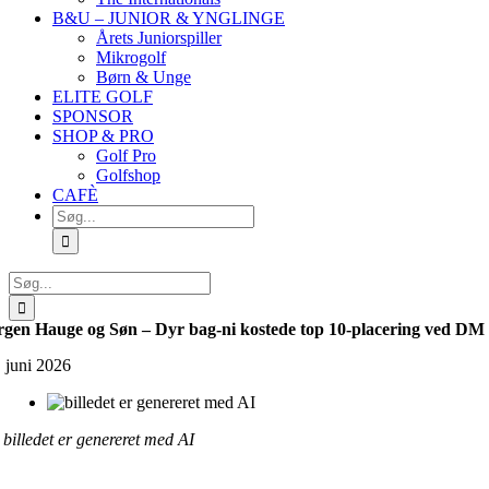
B&U – JUNIOR & YNGLINGE
Årets Juniorspiller
Mikrogolf
Børn & Unge
ELITE GOLF
SPONSOR
SHOP & PRO
Golf Pro
Golfshop
CAFÈ
Søg
efter:
Søg
efter:
rgen Hauge og Søn – Dyr bag-ni kostede top 10-placering ved DM
. juni 2026
billedet er genereret med AI