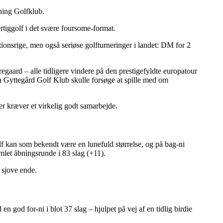
ning Golfklub.
rtiggolf i det svære foursome-format.
ionsrige, men også seriøse golfturneringer i landet: DM for 2
egaard – alle tidligere vindere på den prestigefyldte europatour
a Gyttegård Golf Klub skulle forsøge at spille med om
der kræver et virkelig godt samarbejde.
olf kan som bekendt være en lunefuld størrelse, og på bag-ni
mlet åbningsrunde i 83 slag (+11).
 sjove ende.
 god for-ni i blot 37 slag – hjulpet på vej af en tidlig birdie