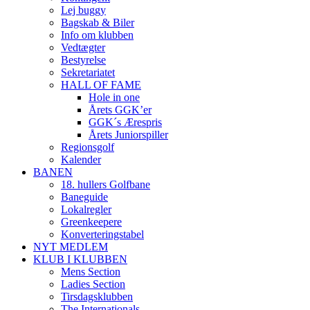
Lej buggy
Bagskab & Biler
Info om klubben
Vedtægter
Bestyrelse
Sekretariatet
HALL OF FAME
Hole in one
Årets GGK’er
GGK´s Ærespris
Årets Juniorspiller
Regionsgolf
Kalender
BANEN
18. hullers Golfbane
Baneguide
Lokalregler
Greenkeepere
Konverteringstabel
NYT MEDLEM
KLUB I KLUBBEN
Mens Section
Ladies Section
Tirsdagsklubben
The Internationals