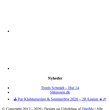
Nyheder
Troels Schmidt – Hul 14
Slikposen.dk
⛳ Par Klubturnering & Sommerfest 2026 – 28 August ☀️🎉
© Copyright 2012 -
2026 | Design og Udvikling af
DigiMa
| Alle