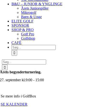
B&U – JUNIOR & YNGLINGE
Årets Juniorspiller
Mikrogolf
Børn & Unge
ELITE GOLF
SPONSOR
SHOP & PRO
Golf Pro
Golfshop
CAFÈ
Søg
efter:
Søg
efter:
Årets begynderturnering.
27. september kl.9:00 - 15:00
Se mere info i GolfBox
SE KALENDER