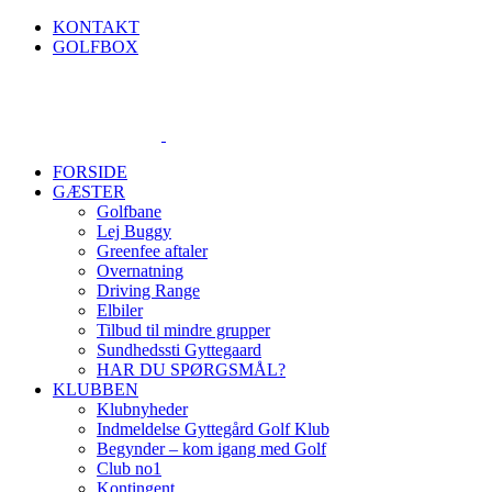
Skip
KONTAKT
to
GOLFBOX
content
FORSIDE
GÆSTER
Golfbane
Lej Buggy
Greenfee aftaler
Overnatning
Driving Range
Elbiler
Tilbud til mindre grupper
Sundhedssti Gyttegaard
HAR DU SPØRGSMÅL?
KLUBBEN
Klubnyheder
Indmeldelse Gyttegård Golf Klub
Begynder – kom igang med Golf
Club no1
Kontingent