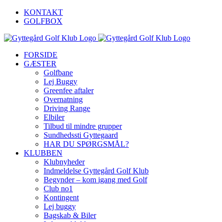
Skip
KONTAKT
to
GOLFBOX
content
FORSIDE
GÆSTER
Golfbane
Lej Buggy
Greenfee aftaler
Overnatning
Driving Range
Elbiler
Tilbud til mindre grupper
Sundhedssti Gyttegaard
HAR DU SPØRGSMÅL?
KLUBBEN
Klubnyheder
Indmeldelse Gyttegård Golf Klub
Begynder – kom igang med Golf
Club no1
Kontingent
Lej buggy
Bagskab & Biler