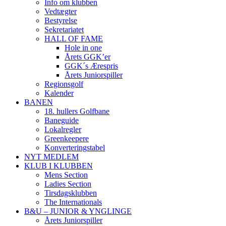
Info om klubben
Vedtægter
Bestyrelse
Sekretariatet
HALL OF FAME
Hole in one
Årets GGK’er
GGK´s Ærespris
Årets Juniorspiller
Regionsgolf
Kalender
BANEN
18. hullers Golfbane
Baneguide
Lokalregler
Greenkeepere
Konverteringstabel
NYT MEDLEM
KLUB I KLUBBEN
Mens Section
Ladies Section
Tirsdagsklubben
The Internationals
B&U – JUNIOR & YNGLINGE
Årets Juniorspiller