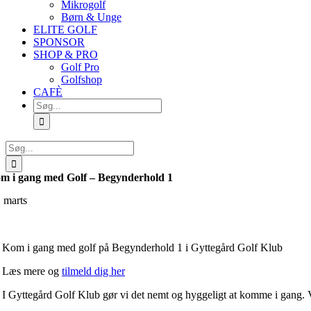
Mikrogolf
Børn & Unge
ELITE GOLF
SPONSOR
SHOP & PRO
Golf Pro
Golfshop
CAFÈ
Søg
efter:
Søg
efter:
m i gang med Golf – Begynderhold 1
. marts
Kom i gang med golf på Begynderhold 1 i Gyttegård Golf Klub
Læs mere og
tilmeld dig her
I Gyttegård Golf Klub gør vi det nemt og hyggeligt at komme i gang. Vor