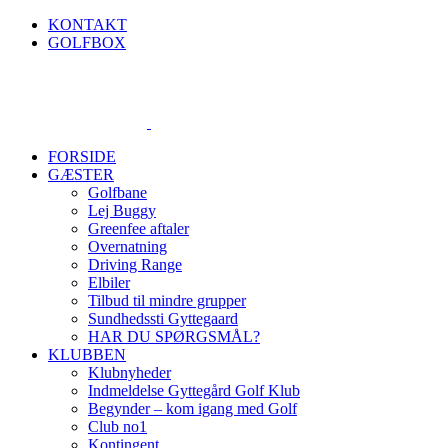
Skip
KONTAKT
to
GOLFBOX
content
FORSIDE
GÆSTER
Golfbane
Lej Buggy
Greenfee aftaler
Overnatning
Driving Range
Elbiler
Tilbud til mindre grupper
Sundhedssti Gyttegaard
HAR DU SPØRGSMÅL?
KLUBBEN
Klubnyheder
Indmeldelse Gyttegård Golf Klub
Begynder – kom igang med Golf
Club no1
Kontingent