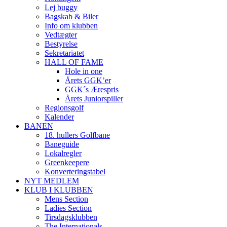
Lej buggy
Bagskab & Biler
Info om klubben
Vedtægter
Bestyrelse
Sekretariatet
HALL OF FAME
Hole in one
Årets GGK’er
GGK´s Ærespris
Årets Juniorspiller
Regionsgolf
Kalender
BANEN
18. hullers Golfbane
Baneguide
Lokalregler
Greenkeepere
Konverteringstabel
NYT MEDLEM
KLUB I KLUBBEN
Mens Section
Ladies Section
Tirsdagsklubben
The Internationals