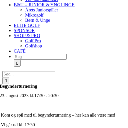
B&U – JUNIOR & YNGLINGE
Årets Juniorspiller
Mikrogolf
Børn & Unge
ELITE GOLF
SPONSOR
SHOP & PRO
Golf Pro
Golfshop
CAFÈ
Søg
efter:
Søg
efter:
Begynderturnering
23. august 2023 kl.17:30 - 20:30
Kom og spil med til begynderturnering – her kan alle være med
Vi går ud kl. 17:30