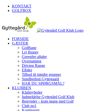
Skip
KONTAKT
to
GOLFBOX
content
FORSIDE
GÆSTER
Golfbane
Lej Buggy
Greenfee aftaler
Overnatning
Driving Range
Elbiler
Tilbud til mindre grupper
Sundhedssti Gyttegaard
HAR DU SPØRGSMÅL?
KLUBBEN
Klubnyheder
Indmeldelse Gyttegård Golf Klub
Begynder – kom igang med Golf
Club no1
Kontingent