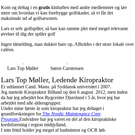
Kom og deltag i en
gratis
klubaften med andre medlemmer og lær
mere om hvordan vi kan forebygge golfskader, så vi får det
maksimale ud af golfsæsonen.
Lars er selv golfspiller, så han kan ramme plet med meget relevante
øvelser til dig der spiller golf
Ingen tilmelding, man dukker bare op. Afholdes i det store lokale over
caféen.
Lars Top Møller
Søren Carstensen
Lars Top Møller, Ledende Kiropraktor
Er uddannet Cand. Manu. på Syddansk universitet i 2007.
Jeg startede Kiropraktor Billund op den 6 august 2012, men inden
da har jeg arbejdet hos Rygcenter Djursland i 5 år, hvor jeg har
arbejdet med alle aldersgrupper.
Under mine første år som kiropraktor har jeg deltaget i
grundforskningen for
The
Nordic Maintenance Care
Program
.
Endvidere har jeg været en del af den kiropraktiske
kredsforening i region midtjylland.
I min fritid holder jeg meget af badminton og OCR løb.