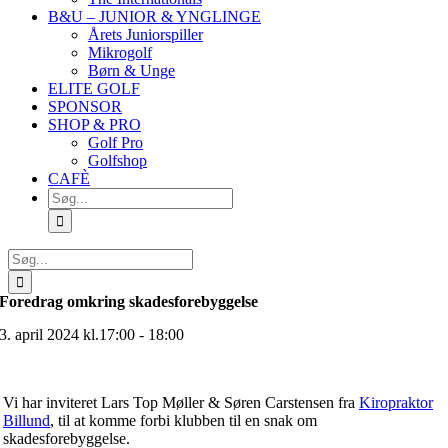
B&U – JUNIOR & YNGLINGE
Årets Juniorspiller
Mikrogolf
Børn & Unge
ELITE GOLF
SPONSOR
SHOP & PRO
Golf Pro
Golfshop
CAFÈ
Søg
efter:
Søg
efter:
Foredrag omkring skadesforebyggelse
3. april 2024 kl.17:00 - 18:00
Vi har inviteret Lars Top Møller & Søren Carstensen fra
Kiropraktor
Billund
, til at komme forbi klubben til en snak om
skadesforebyggelse.