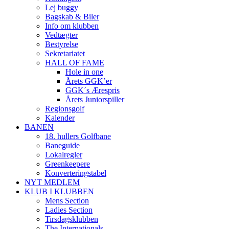
Lej buggy
Bagskab & Biler
Info om klubben
Vedtægter
Bestyrelse
Sekretariatet
HALL OF FAME
Hole in one
Årets GGK’er
GGK´s Ærespris
Årets Juniorspiller
Regionsgolf
Kalender
BANEN
18. hullers Golfbane
Baneguide
Lokalregler
Greenkeepere
Konverteringstabel
NYT MEDLEM
KLUB I KLUBBEN
Mens Section
Ladies Section
Tirsdagsklubben
The Internationals