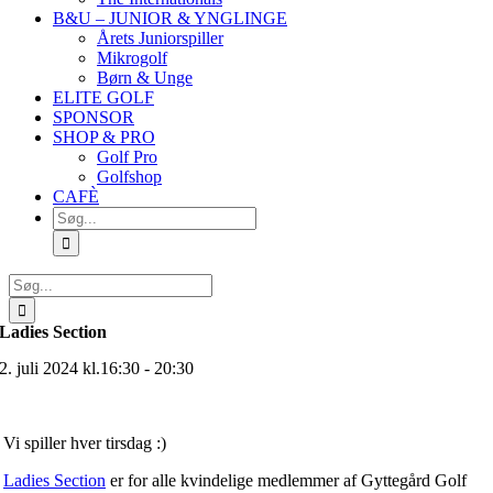
B&U – JUNIOR & YNGLINGE
Årets Juniorspiller
Mikrogolf
Børn & Unge
ELITE GOLF
SPONSOR
SHOP & PRO
Golf Pro
Golfshop
CAFÈ
Søg
efter:
Søg
efter:
Ladies Section
2. juli 2024 kl.16:30 - 20:30
Vi spiller hver tirsdag :)
Ladies Section
er for alle kvindelige medlemmer af Gyttegård Golf