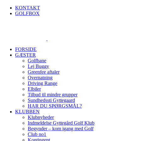
Skip
KONTAKT
to
GOLFBOX
content
FORSIDE
GÆSTER
Golfbane
Lej Buggy
Greenfee aftaler
Overnatning
Driving Range
Elbiler
Tilbud til mindre grupper
Sundhedssti Gyttegaard
HAR DU SPØRGSMÅL?
KLUBBEN
Klubnyheder
Indmeldelse Gyttegård Golf Klub
Begynder – kom igang med Golf
Club no1
Kontingent