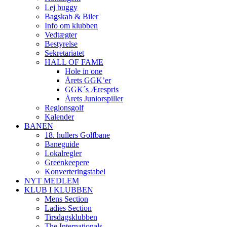
Lej buggy
Bagskab & Biler
Info om klubben
Vedtægter
Bestyrelse
Sekretariatet
HALL OF FAME
Hole in one
Årets GGK’er
GGK´s Ærespris
Årets Juniorspiller
Regionsgolf
Kalender
BANEN
18. hullers Golfbane
Baneguide
Lokalregler
Greenkeepere
Konverteringstabel
NYT MEDLEM
KLUB I KLUBBEN
Mens Section
Ladies Section
Tirsdagsklubben
The Internationals