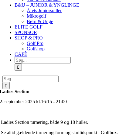
B&U – JUNIOR & YNGLINGE
Årets Juniorspiller
Mikrogolf
Børn & Unge
ELITE GOLF
SPONSOR
SHOP & PRO
Golf Pro
Golfshop
CAFÈ
Søg
efter:
Søg
efter:
Ladies Section
2. september 2025 kl.16:15 - 21:00
Ladies Section turnering, både 9 og 18 huller.
Se altid gældende turneringsform og starttidspunkt i Golfbox.