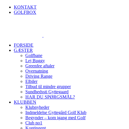
Skip
KONTAKT
to
GOLFBOX
content
FORSIDE
GÆSTER
Golfbane
Lej Buggy
Greenfee aftaler
Overnatning
Driving Range
Elbiler
Tilbud til mindre grupper
Sundhedssti Gyttegaard
HAR DU SPØRGSMÅL?
KLUBBEN
Klubnyheder
Indmeldelse Gyttegård Golf Klub
Begynder – kom igang med Golf
Club no1
Kontingent