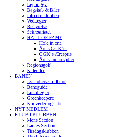
Lej buggy
Bagskab & Biler
Info om klubben
Vedtægter
Bestyrelse
Sekretariatet
HALL OF FAME
Hole in one
Årets GGK’er
GGK´s Ærespris
Årets Juniorspiller
Regionsgolf
Kalender
BANEN
18. hullers Golfbane
Baneguide
Lokalregler
Greenkeepere
Konverteringstabel
NYT MEDLEM
KLUB I KLUBBEN
Mens Section
Ladies Section
Tirsdagsklubben
The Internationals