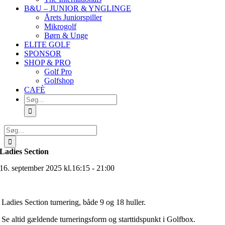
B&U – JUNIOR & YNGLINGE
Årets Juniorspiller
Mikrogolf
Børn & Unge
ELITE GOLF
SPONSOR
SHOP & PRO
Golf Pro
Golfshop
CAFÈ
Søg
efter:
Søg
efter:
Ladies Section
16. september 2025 kl.16:15 - 21:00
Ladies Section turnering, både 9 og 18 huller.
Se altid gældende turneringsform og starttidspunkt i Golfbox.