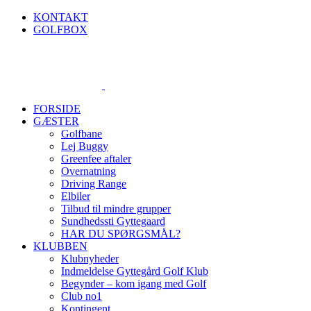
Skip
KONTAKT
to
GOLFBOX
content
FORSIDE
GÆSTER
Golfbane
Lej Buggy
Greenfee aftaler
Overnatning
Driving Range
Elbiler
Tilbud til mindre grupper
Sundhedssti Gyttegaard
HAR DU SPØRGSMÅL?
KLUBBEN
Klubnyheder
Indmeldelse Gyttegård Golf Klub
Begynder – kom igang med Golf
Club no1
Kontingent