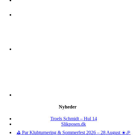
Nyheder
Troels Schmidt – Hul 14
Slikposen.dk
⛳ Par Klubturnering & Sommerfest 2026 – 28 August ☀️🎉