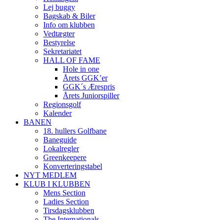
Lej buggy
Bagskab & Biler
Info om klubben
Vedtægter
Bestyrelse
Sekretariatet
HALL OF FAME
Hole in one
Årets GGK’er
GGK´s Ærespris
Årets Juniorspiller
Regionsgolf
Kalender
BANEN
18. hullers Golfbane
Baneguide
Lokalregler
Greenkeepere
Konverteringstabel
NYT MEDLEM
KLUB I KLUBBEN
Mens Section
Ladies Section
Tirsdagsklubben
The Internationals