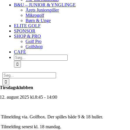
B&U – JUNIOR & YNGLINGE
Årets Juniorspiller
Mikrogolf
Børn & Unge
ELITE GOLF
SPONSOR
SHOP & PRO
Golf Pro
Golfshop
CAFÈ
Søg
efter:
Søg
efter:
Tirsdagsklubben
12. august 2025 kl.8:45 - 14:00
Tilmelding via. Golfbox. Der spilles både 9 & 18 huller.
Tilmelding senest kl. 18 mandag.