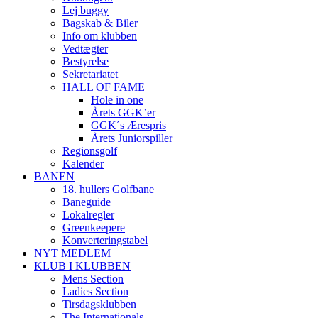
Lej buggy
Bagskab & Biler
Info om klubben
Vedtægter
Bestyrelse
Sekretariatet
HALL OF FAME
Hole in one
Årets GGK’er
GGK´s Ærespris
Årets Juniorspiller
Regionsgolf
Kalender
BANEN
18. hullers Golfbane
Baneguide
Lokalregler
Greenkeepere
Konverteringstabel
NYT MEDLEM
KLUB I KLUBBEN
Mens Section
Ladies Section
Tirsdagsklubben
The Internationals