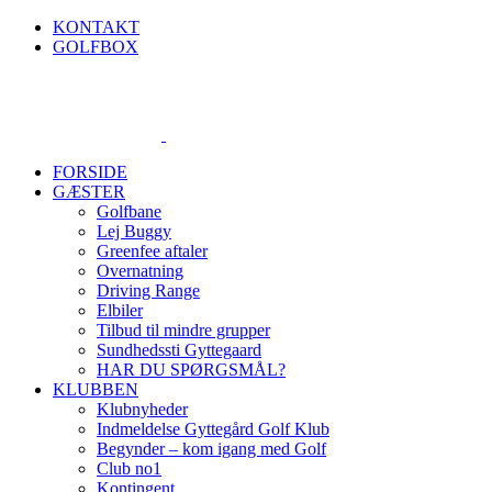
Skip
KONTAKT
to
GOLFBOX
content
FORSIDE
GÆSTER
Golfbane
Lej Buggy
Greenfee aftaler
Overnatning
Driving Range
Elbiler
Tilbud til mindre grupper
Sundhedssti Gyttegaard
HAR DU SPØRGSMÅL?
KLUBBEN
Klubnyheder
Indmeldelse Gyttegård Golf Klub
Begynder – kom igang med Golf
Club no1
Kontingent