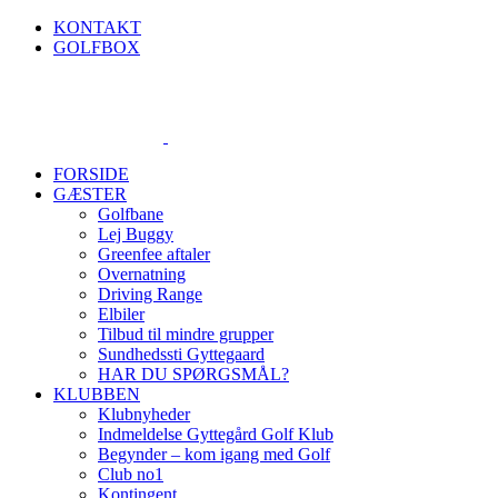
Skip
KONTAKT
to
GOLFBOX
content
FORSIDE
GÆSTER
Golfbane
Lej Buggy
Greenfee aftaler
Overnatning
Driving Range
Elbiler
Tilbud til mindre grupper
Sundhedssti Gyttegaard
HAR DU SPØRGSMÅL?
KLUBBEN
Klubnyheder
Indmeldelse Gyttegård Golf Klub
Begynder – kom igang med Golf
Club no1
Kontingent