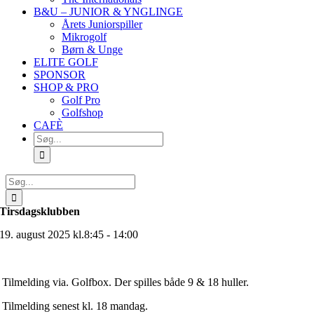
B&U – JUNIOR & YNGLINGE
Årets Juniorspiller
Mikrogolf
Børn & Unge
ELITE GOLF
SPONSOR
SHOP & PRO
Golf Pro
Golfshop
CAFÈ
Søg
efter:
Søg
efter:
Tirsdagsklubben
19. august 2025 kl.8:45 - 14:00
Tilmelding via. Golfbox. Der spilles både 9 & 18 huller.
Tilmelding senest kl. 18 mandag.