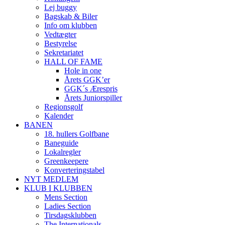
Lej buggy
Bagskab & Biler
Info om klubben
Vedtægter
Bestyrelse
Sekretariatet
HALL OF FAME
Hole in one
Årets GGK’er
GGK´s Ærespris
Årets Juniorspiller
Regionsgolf
Kalender
BANEN
18. hullers Golfbane
Baneguide
Lokalregler
Greenkeepere
Konverteringstabel
NYT MEDLEM
KLUB I KLUBBEN
Mens Section
Ladies Section
Tirsdagsklubben
The Internationals