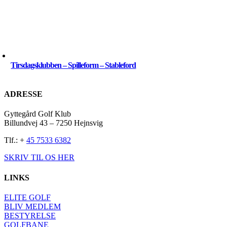
Tirsdagsklubben – Spilleform – Stableford
ADRESSE
Gyttegård Golf Klub
Billundvej 43 – 7250 Hejnsvig
Tlf.: +
45 7533 6382
SKRIV TIL OS HER
LINKS
ELITE GOLF
BLIV MEDLEM
BESTYRELSE
GOLFBANE