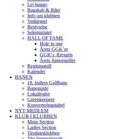
Lej buggy
Bagskab & Biler
Info om klubben
Vedtægter
Bestyrelse
Sekretariatet
HALL OF FAME
Hole in one
Årets GGK’er
GGK´s Ærespris
Årets Juniorspiller
Regionsgolf
Kalender
BANEN
18. hullers Golfbane
Baneguide
Lokalregler
Greenkeepere
Konverteringstabel
NYT MEDLEM
KLUB I KLUBBEN
Mens Section
Ladies Section
Tirsdagsklubben
The Internationals