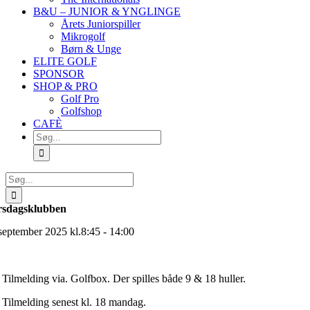
B&U – JUNIOR & YNGLINGE
Årets Juniorspiller
Mikrogolf
Børn & Unge
ELITE GOLF
SPONSOR
SHOP & PRO
Golf Pro
Golfshop
CAFÈ
Søg
efter:
Søg
efter:
rsdagsklubben
 september 2025 kl.8:45 - 14:00
Tilmelding via. Golfbox. Der spilles både 9 & 18 huller.
Tilmelding senest kl. 18 mandag.