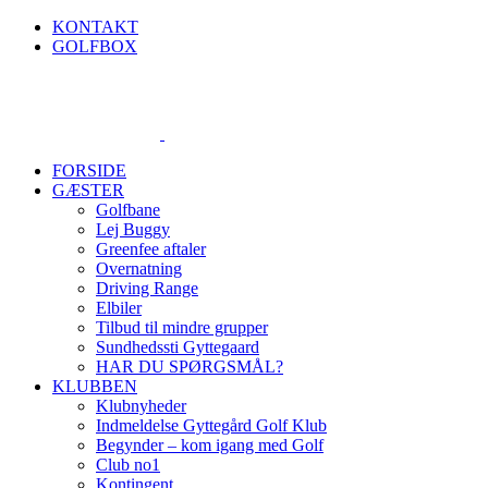
Skip
KONTAKT
to
GOLFBOX
content
FORSIDE
GÆSTER
Golfbane
Lej Buggy
Greenfee aftaler
Overnatning
Driving Range
Elbiler
Tilbud til mindre grupper
Sundhedssti Gyttegaard
HAR DU SPØRGSMÅL?
KLUBBEN
Klubnyheder
Indmeldelse Gyttegård Golf Klub
Begynder – kom igang med Golf
Club no1
Kontingent