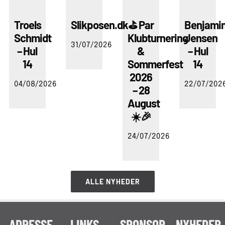
Troels
Slikposen.dk
⛳ Par
Benjami
Schmidt
Klubturnering
Jensen
31/07/2026
– Hul
&
– Hul
14
Sommerfest
14
2026
04/08/2026
22/07/202
– 28
August
☀️🎉
24/07/2026
ALLE NYHEDER
ADRESSE
LINKS
SPONSOR
NYHEDER