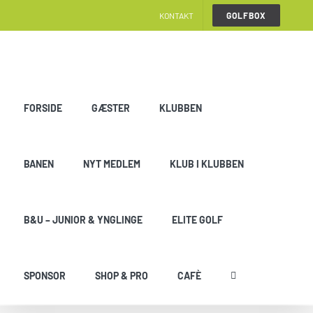
Skip
KONTAKT
GOLFBOX
to
content
FORSIDE
GÆSTER
KLUBBEN
BANEN
NYT MEDLEM
KLUB I KLUBBEN
B&U – JUNIOR & YNGLINGE
ELITE GOLF
SPONSOR
SHOP & PRO
CAFÈ