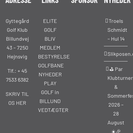
Gyttegård
ELITE
Troels
Golf Klub
GOLF
Schmidt
Billundvej
BLIV
– Hul 14
43 – 7250
MEDLEM
Slikposen.
Hejnsvig
BESTYRELSE
GOLFBANE
⛳ Par
Tlf.: +
45
NYHEDER
Klubturner
7533 6382
PLAY
&
GOLF in
SKRIV TIL
Sommerfe
BILLUND
OS HER
2026 –
VEDTÆGTER
28
August
☀️🎉