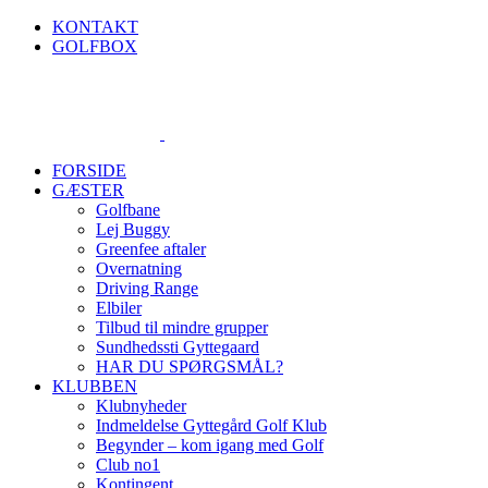
Skip
KONTAKT
to
GOLFBOX
content
FORSIDE
GÆSTER
Golfbane
Lej Buggy
Greenfee aftaler
Overnatning
Driving Range
Elbiler
Tilbud til mindre grupper
Sundhedssti Gyttegaard
HAR DU SPØRGSMÅL?
KLUBBEN
Klubnyheder
Indmeldelse Gyttegård Golf Klub
Begynder – kom igang med Golf
Club no1
Kontingent