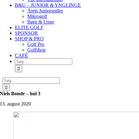
B&U – JUNIOR & YNGLINGE
Årets Juniorspiller
Mikrogolf
Børn & Unge
ELITE GOLF
SPONSOR
SHOP & PRO
Golf Pro
Golfshop
CAFÈ
Søg
efter:
Søg
efter:
Niels Bonde – hul 3
13. august 2020