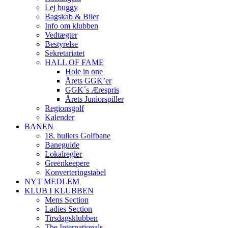
Lej buggy
Bagskab & Biler
Info om klubben
Vedtægter
Bestyrelse
Sekretariatet
HALL OF FAME
Hole in one
Årets GGK’er
GGK´s Ærespris
Årets Juniorspiller
Regionsgolf
Kalender
BANEN
18. hullers Golfbane
Baneguide
Lokalregler
Greenkeepere
Konverteringstabel
NYT MEDLEM
KLUB I KLUBBEN
Mens Section
Ladies Section
Tirsdagsklubben
The Internationals