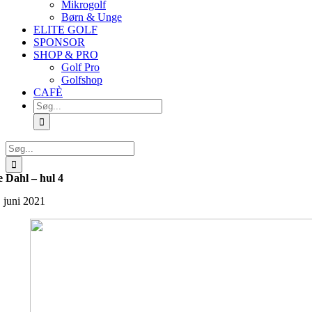
Mikrogolf
Børn & Unge
ELITE GOLF
SPONSOR
SHOP & PRO
Golf Pro
Golfshop
CAFÈ
Søg
efter:
Søg
efter:
e Dahl – hul 4
. juni 2021