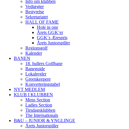
Info om klubben
Vedtægter
Bestyrelse
Sekretariatet
HALL OF FAME
Hole in one
Årets GGK’er
GGK´s Ærespris
Årets Juniorspiller
Regionsgolf
Kalender
BANEN
18. hullers Golfbane
Baneguide
Lokalregler
Greenkeepere
Konverteringstabel
NYT MEDLEM
KLUB I KLUBBEN
Mens Section
Ladies Section
Tirsdagsklubben
The Internationals
B&U – JUNIOR & YNGLINGE
Årets Juniorspiller