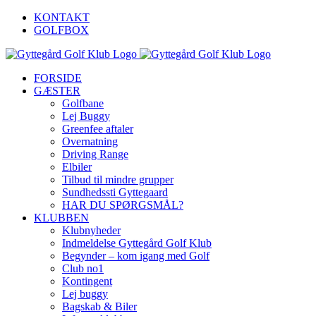
Skip
KONTAKT
to
GOLFBOX
content
FORSIDE
GÆSTER
Golfbane
Lej Buggy
Greenfee aftaler
Overnatning
Driving Range
Elbiler
Tilbud til mindre grupper
Sundhedssti Gyttegaard
HAR DU SPØRGSMÅL?
KLUBBEN
Klubnyheder
Indmeldelse Gyttegård Golf Klub
Begynder – kom igang med Golf
Club no1
Kontingent
Lej buggy
Bagskab & Biler