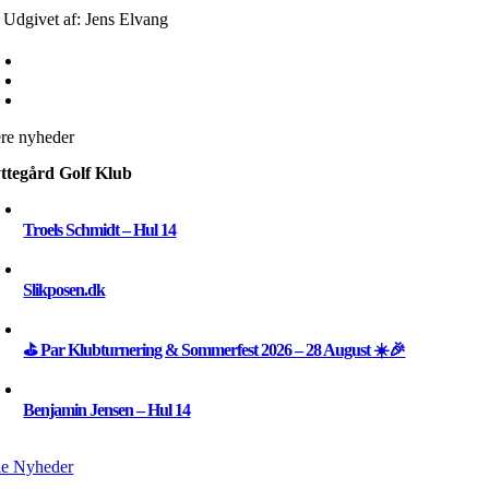
Udgivet af: Jens Elvang
ere nyheder
ttegård Golf Klub
Troels Schmidt – Hul 14
Slikposen.dk
⛳ Par Klubturnering & Sommerfest 2026 – 28 August ☀️🎉
Benjamin Jensen – Hul 14
le Nyheder