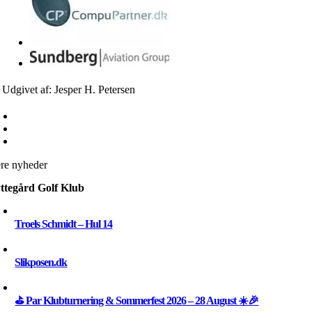
Udgivet af: Jesper H. Petersen
ere nyheder
ttegård Golf Klub
Troels Schmidt – Hul 14
Slikposen.dk
⛳ Par Klubturnering & Sommerfest 2026 – 28 August ☀️🎉