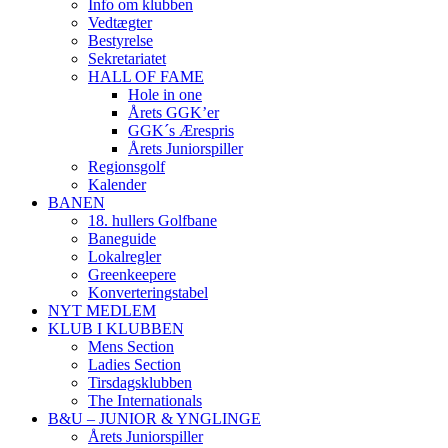
Info om klubben
Vedtægter
Bestyrelse
Sekretariatet
HALL OF FAME
Hole in one
Årets GGK’er
GGK´s Ærespris
Årets Juniorspiller
Regionsgolf
Kalender
BANEN
18. hullers Golfbane
Baneguide
Lokalregler
Greenkeepere
Konverteringstabel
NYT MEDLEM
KLUB I KLUBBEN
Mens Section
Ladies Section
Tirsdagsklubben
The Internationals
B&U – JUNIOR & YNGLINGE
Årets Juniorspiller