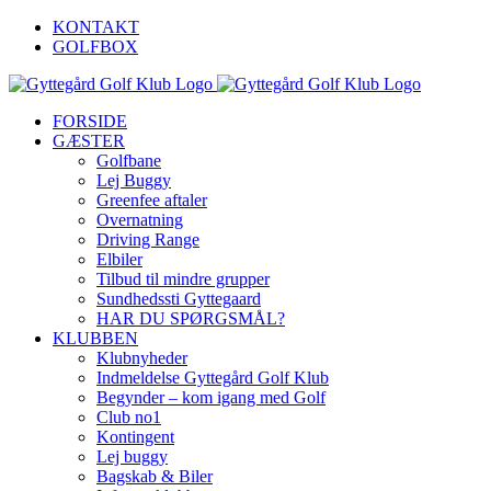
Skip
KONTAKT
to
GOLFBOX
content
FORSIDE
GÆSTER
Golfbane
Lej Buggy
Greenfee aftaler
Overnatning
Driving Range
Elbiler
Tilbud til mindre grupper
Sundhedssti Gyttegaard
HAR DU SPØRGSMÅL?
KLUBBEN
Klubnyheder
Indmeldelse Gyttegård Golf Klub
Begynder – kom igang med Golf
Club no1
Kontingent
Lej buggy
Bagskab & Biler