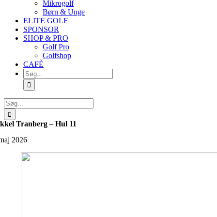
Mikrogolf
Børn & Unge
ELITE GOLF
SPONSOR
SHOP & PRO
Golf Pro
Golfshop
CAFÈ
Søg
efter:
Søg
efter:
kkel Tranberg – Hul 11
 maj 2026