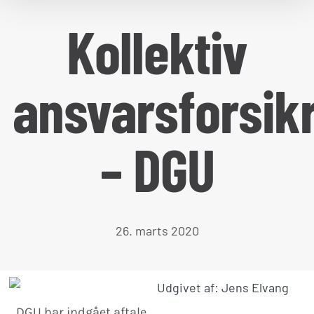
Kollektiv
ansvarsforsik
– DGU
26. marts 2020
Udgivet af: Jens Elvang
DGU har indgået aftale