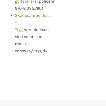
golfspillere
(policenr.:
670-8.035.760)
Skadesanmeldelse
–
Tryg
Anmeldelsen
skal sendes pr.
mail til
eansvar@tryg.dk