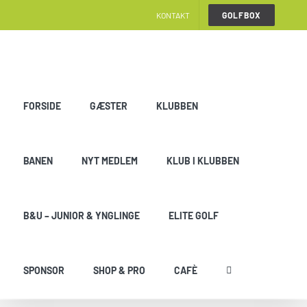
Skip
KONTAKT
GOLFBOX
to
content
FORSIDE
GÆSTER
KLUBBEN
BANEN
NYT MEDLEM
KLUB I KLUBBEN
B&U – JUNIOR & YNGLINGE
ELITE GOLF
SPONSOR
SHOP & PRO
CAFÈ