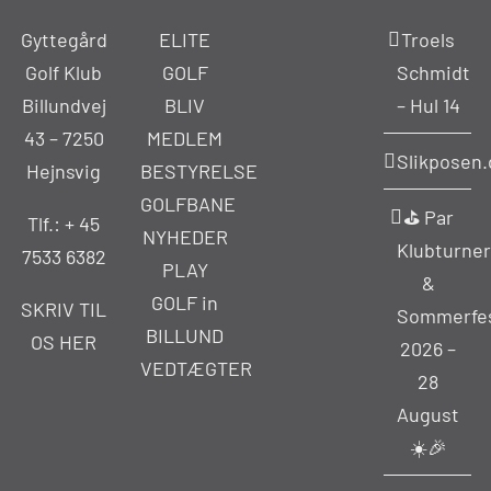
Gyttegård
ELITE
Troels
Golf Klub
GOLF
Schmidt
Billundvej
BLIV
– Hul 14
43 – 7250
MEDLEM
Slikposen.
Hejnsvig
BESTYRELSE
GOLFBANE
⛳ Par
Tlf.: +
45
NYHEDER
Klubturner
7533 6382
PLAY
&
GOLF in
SKRIV TIL
Sommerfe
BILLUND
OS HER
2026 –
VEDTÆGTER
28
August
☀️🎉