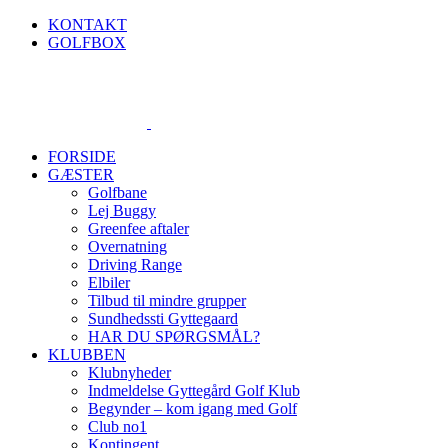
Skip
KONTAKT
to
GOLFBOX
content
FORSIDE
GÆSTER
Golfbane
Lej Buggy
Greenfee aftaler
Overnatning
Driving Range
Elbiler
Tilbud til mindre grupper
Sundhedssti Gyttegaard
HAR DU SPØRGSMÅL?
KLUBBEN
Klubnyheder
Indmeldelse Gyttegård Golf Klub
Begynder – kom igang med Golf
Club no1
Kontingent