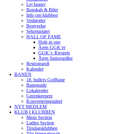
Lej buggy
Bagskab & Biler
Info om klubben
Vedtægter
Bestyrelse
Sekretariatet
HALL OF FAME
Hole in one
Årets GGK’er
GGK´s Ærespris
Årets Juniorspiller
Regionsgolf
Kalender
BANEN
18. hullers Golfbane
Baneguide
Lokalregler
Greenkeepere
Konverteringstabel
NYT MEDLEM
KLUB I KLUBBEN
Mens Section
Ladies Section
Tirsdagsklubben
The Internationals