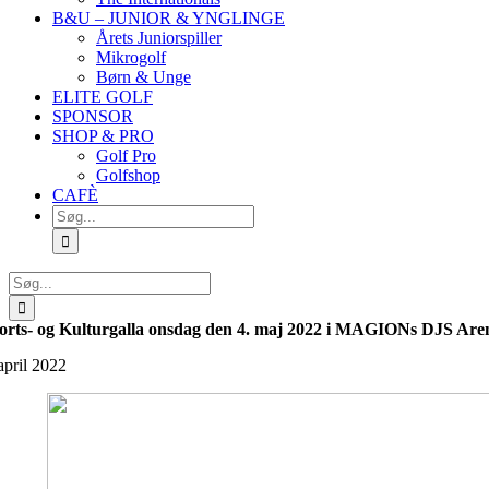
B&U – JUNIOR & YNGLINGE
Årets Juniorspiller
Mikrogolf
Børn & Unge
ELITE GOLF
SPONSOR
SHOP & PRO
Golf Pro
Golfshop
CAFÈ
Søg
efter:
Søg
efter:
orts- og Kulturgalla onsdag den 4. maj 2022 i MAGIONs DJS Are
april 2022