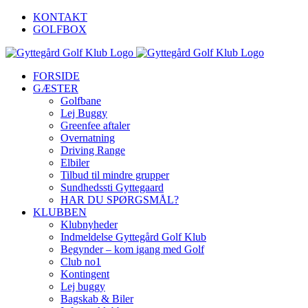
Skip
KONTAKT
to
GOLFBOX
content
FORSIDE
GÆSTER
Golfbane
Lej Buggy
Greenfee aftaler
Overnatning
Driving Range
Elbiler
Tilbud til mindre grupper
Sundhedssti Gyttegaard
HAR DU SPØRGSMÅL?
KLUBBEN
Klubnyheder
Indmeldelse Gyttegård Golf Klub
Begynder – kom igang med Golf
Club no1
Kontingent
Lej buggy
Bagskab & Biler