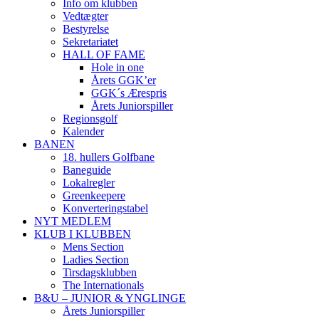
Info om klubben
Vedtægter
Bestyrelse
Sekretariatet
HALL OF FAME
Hole in one
Årets GGK’er
GGK´s Ærespris
Årets Juniorspiller
Regionsgolf
Kalender
BANEN
18. hullers Golfbane
Baneguide
Lokalregler
Greenkeepere
Konverteringstabel
NYT MEDLEM
KLUB I KLUBBEN
Mens Section
Ladies Section
Tirsdagsklubben
The Internationals
B&U – JUNIOR & YNGLINGE
Årets Juniorspiller