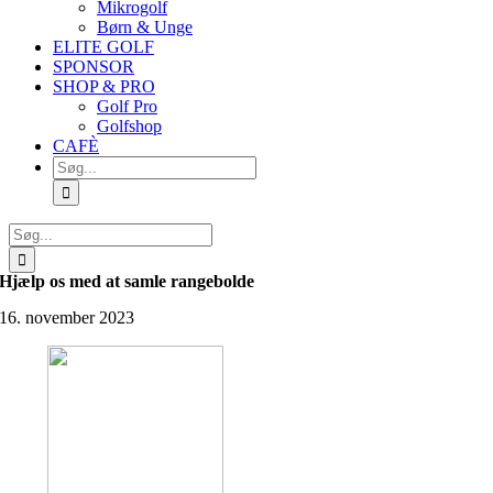
Mikrogolf
Børn & Unge
ELITE GOLF
SPONSOR
SHOP & PRO
Golf Pro
Golfshop
CAFÈ
Søg
efter:
Søg
efter:
Hjælp os med at samle rangebolde
16. november 2023