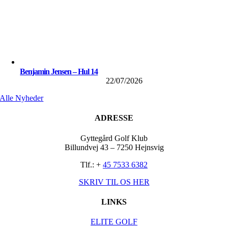
Benjamin Jensen – Hul 14
22/07/2026
Alle Nyheder
ADRESSE
Gyttegård Golf Klub
Billundvej 43 – 7250 Hejnsvig
Tlf.: +
45 7533 6382
SKRIV TIL OS HER
LINKS
ELITE GOLF