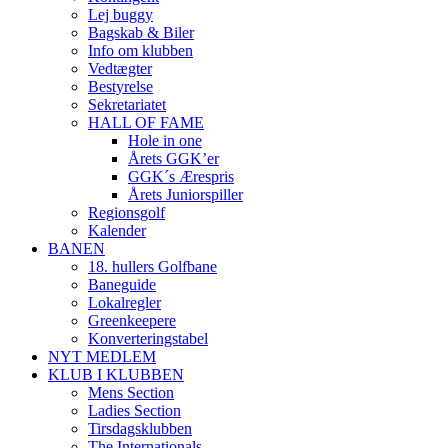
Lej buggy
Bagskab & Biler
Info om klubben
Vedtægter
Bestyrelse
Sekretariatet
HALL OF FAME
Hole in one
Årets GGK’er
GGK´s Ærespris
Årets Juniorspiller
Regionsgolf
Kalender
BANEN
18. hullers Golfbane
Baneguide
Lokalregler
Greenkeepere
Konverteringstabel
NYT MEDLEM
KLUB I KLUBBEN
Mens Section
Ladies Section
Tirsdagsklubben
The Internationals