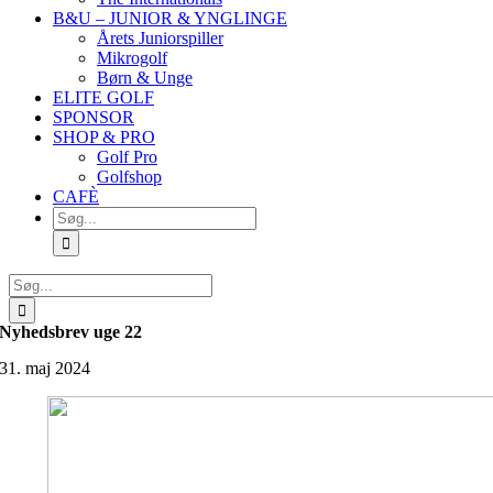
B&U – JUNIOR & YNGLINGE
Årets Juniorspiller
Mikrogolf
Børn & Unge
ELITE GOLF
SPONSOR
SHOP & PRO
Golf Pro
Golfshop
CAFÈ
Søg
efter:
Søg
efter:
Nyhedsbrev uge 22
31. maj 2024