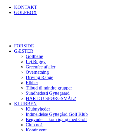
Skip
KONTAKT
to
GOLFBOX
content
FORSIDE
GÆSTER
Golfbane
Lej Buggy
Greenfee aftaler
Overnatning
Driving Range
Elbiler
Tilbud til mindre grupper
Sundhedssti Gyttegaard
HAR DU SPØRGSMÅL?
KLUBBEN
Klubnyheder
Indmeldelse Gyttegård Golf Klub
Begynder – kom igang med Golf
Club no1
Kontingent