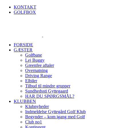
Skip
KONTAKT
to
GOLFBOX
content
FORSIDE
GÆSTER
Golfbane
Lej Buggy
Greenfee aftaler
Overnatning
Driving Range
Elbiler
Tilbud til mindre grupper
Sundhedssti Gyttegaard
HAR DU SPØRGSMÅL?
KLUBBEN
Klubnyheder
Indmeldelse Gyttegård Golf Klub
Begynder – kom igang med Golf
Club no1
Kontingent