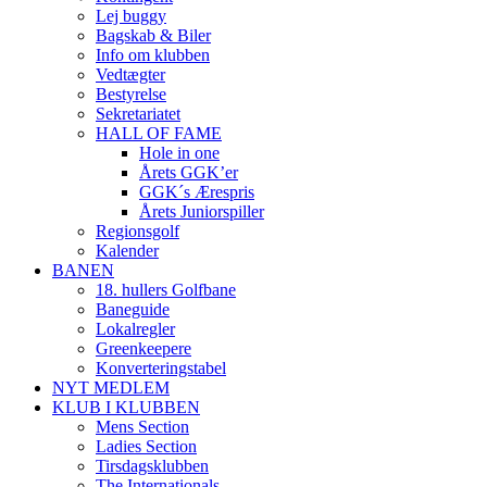
Lej buggy
Bagskab & Biler
Info om klubben
Vedtægter
Bestyrelse
Sekretariatet
HALL OF FAME
Hole in one
Årets GGK’er
GGK´s Ærespris
Årets Juniorspiller
Regionsgolf
Kalender
BANEN
18. hullers Golfbane
Baneguide
Lokalregler
Greenkeepere
Konverteringstabel
NYT MEDLEM
KLUB I KLUBBEN
Mens Section
Ladies Section
Tirsdagsklubben
The Internationals