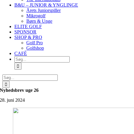
B&U – JUNIOR & YNGLINGE
Årets Juniorspiller
Mikrogolf
Børn & Unge
ELITE GOLF
SPONSOR
SHOP & PRO
Golf Pro
Golfshop
CAFÈ
Søg
efter:
Søg
efter:
Nyhedsbrev uge 26
28. juni 2024