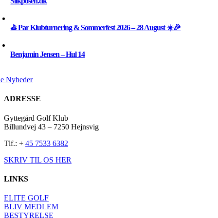
Slikposen.dk
⛳ Par Klubturnering & Sommerfest 2026 – 28 August ☀️🎉
Benjamin Jensen – Hul 14
le Nyheder
ADRESSE
Gyttegård Golf Klub
Billundvej 43 – 7250 Hejnsvig
Tlf.: +
45 7533 6382
SKRIV TIL OS HER
LINKS
ELITE GOLF
BLIV MEDLEM
BESTYRELSE