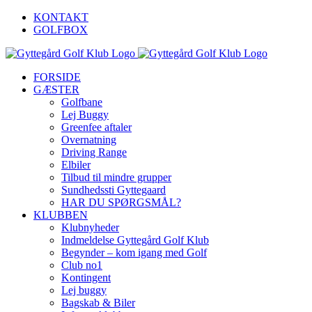
Skip
KONTAKT
to
GOLFBOX
content
FORSIDE
GÆSTER
Golfbane
Lej Buggy
Greenfee aftaler
Overnatning
Driving Range
Elbiler
Tilbud til mindre grupper
Sundhedssti Gyttegaard
HAR DU SPØRGSMÅL?
KLUBBEN
Klubnyheder
Indmeldelse Gyttegård Golf Klub
Begynder – kom igang med Golf
Club no1
Kontingent
Lej buggy
Bagskab & Biler