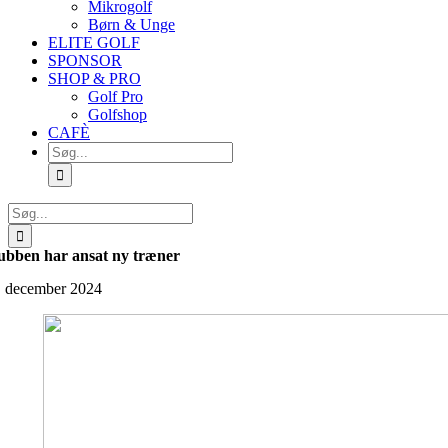
Mikrogolf
Børn & Unge
ELITE GOLF
SPONSOR
SHOP & PRO
Golf Pro
Golfshop
CAFÈ
Søg
efter:
Søg
efter:
ubben har ansat ny træner
. december 2024