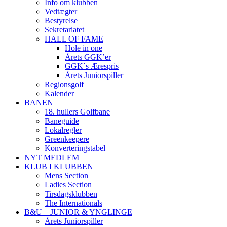
Info om klubben
Vedtægter
Bestyrelse
Sekretariatet
HALL OF FAME
Hole in one
Årets GGK’er
GGK´s Ærespris
Årets Juniorspiller
Regionsgolf
Kalender
BANEN
18. hullers Golfbane
Baneguide
Lokalregler
Greenkeepere
Konverteringstabel
NYT MEDLEM
KLUB I KLUBBEN
Mens Section
Ladies Section
Tirsdagsklubben
The Internationals
B&U – JUNIOR & YNGLINGE
Årets Juniorspiller