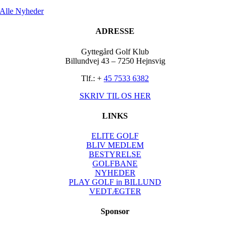
Alle Nyheder
ADRESSE
Gyttegård Golf Klub
Billundvej 43 – 7250 Hejnsvig
Tlf.: +
45 7533 6382
SKRIV TIL OS HER
LINKS
ELITE GOLF
BLIV MEDLEM
BESTYRELSE
GOLFBANE
NYHEDER
PLAY GOLF in BILLUND
VEDTÆGTER
Sponsor