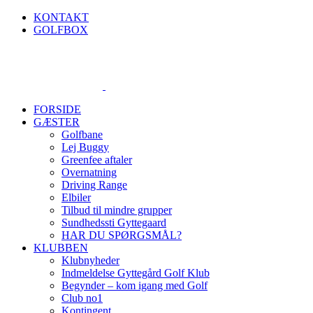
Skip
KONTAKT
to
GOLFBOX
content
FORSIDE
GÆSTER
Golfbane
Lej Buggy
Greenfee aftaler
Overnatning
Driving Range
Elbiler
Tilbud til mindre grupper
Sundhedssti Gyttegaard
HAR DU SPØRGSMÅL?
KLUBBEN
Klubnyheder
Indmeldelse Gyttegård Golf Klub
Begynder – kom igang med Golf
Club no1
Kontingent