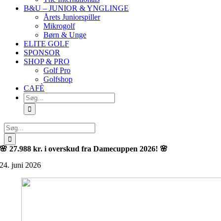
B&U – JUNIOR & YNGLINGE
Årets Juniorspiller
Mikrogolf
Børn & Unge
ELITE GOLF
SPONSOR
SHOP & PRO
Golf Pro
Golfshop
CAFÈ
Søg
efter:
Søg
efter:
🌸 27.988 kr. i overskud fra Damecuppen 2026! 🌸
24. juni 2026