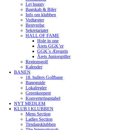
Lej buggy
Bagskab & Biler
Info om klubben
Vedtægter
Bestyrelse
Sekretariatet
HALL OF FAME
Hole in one
Årets GGK’er
GGK´s Ærespris
Årets Juniorspiller
Regionsgolf
Kalender
BANEN
18. hullers Golfbane
Baneguide
Lokalregler
Greenkeepere
Konverteringstabel
NYT MEDLEM
KLUB I KLUBBEN
Mens Section
Ladies Section
Tirsdagsklubben
The Internationals