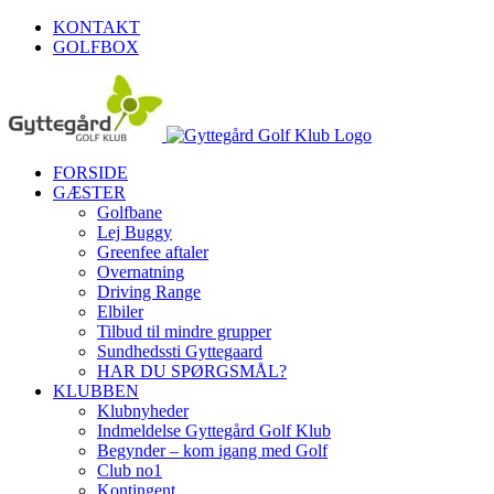
Skip
KONTAKT
to
GOLFBOX
content
FORSIDE
GÆSTER
Golfbane
Lej Buggy
Greenfee aftaler
Overnatning
Driving Range
Elbiler
Tilbud til mindre grupper
Sundhedssti Gyttegaard
HAR DU SPØRGSMÅL?
KLUBBEN
Klubnyheder
Indmeldelse Gyttegård Golf Klub
Begynder – kom igang med Golf
Club no1
Kontingent