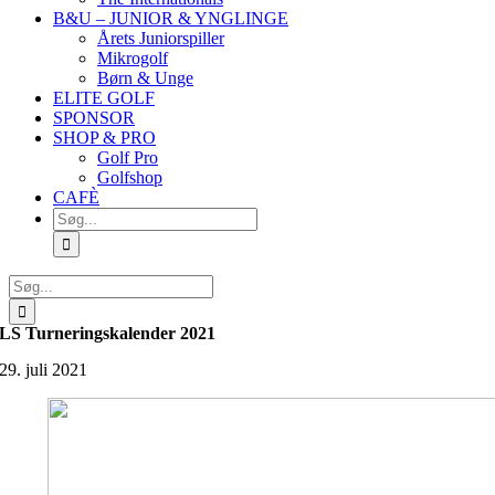
B&U – JUNIOR & YNGLINGE
Årets Juniorspiller
Mikrogolf
Børn & Unge
ELITE GOLF
SPONSOR
SHOP & PRO
Golf Pro
Golfshop
CAFÈ
Søg
efter:
Søg
efter:
LS Turneringskalender 2021
29. juli 2021