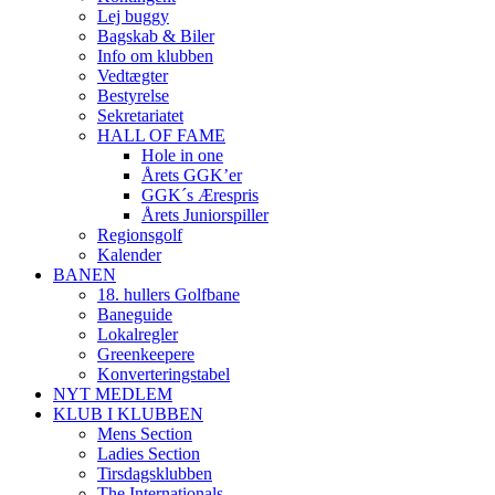
Lej buggy
Bagskab & Biler
Info om klubben
Vedtægter
Bestyrelse
Sekretariatet
HALL OF FAME
Hole in one
Årets GGK’er
GGK´s Ærespris
Årets Juniorspiller
Regionsgolf
Kalender
BANEN
18. hullers Golfbane
Baneguide
Lokalregler
Greenkeepere
Konverteringstabel
NYT MEDLEM
KLUB I KLUBBEN
Mens Section
Ladies Section
Tirsdagsklubben
The Internationals