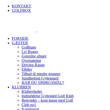
Skip
KONTAKT
to
GOLFBOX
content
FORSIDE
GÆSTER
Golfbane
Lej Buggy
Greenfee aftaler
Overnatning
Driving Range
Elbiler
Tilbud til mindre grupper
Sundhedssti Gyttegaard
HAR DU SPØRGSMÅL?
KLUBBEN
Klubnyheder
Indmeldelse Gyttegård Golf Klub
Begynder – kom igang med Golf
Club no1
Kontingent