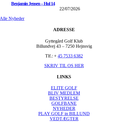
Benjamin Jensen – Hul 14
22/07/2026
Alle Nyheder
ADRESSE
Gyttegård Golf Klub
Billundvej 43 – 7250 Hejnsvig
Tlf.: +
45 7533 6382
SKRIV TIL OS HER
LINKS
ELITE GOLF
BLIV MEDLEM
BESTYRELSE
GOLFBANE
NYHEDER
PLAY GOLF in BILLUND
VEDTÆGTER