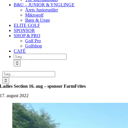
B&U – JUNIOR & YNGLINGE
Årets Juniorspiller
Mikrogolf
Børn & Unge
ELITE GOLF
SPONSOR
SHOP & PRO
Golf Pro
Golfshop
CAFÈ
Søg
efter:
Søg
efter:
Ladies Section 16. aug – sponsor FarmFrites
17. august 2022