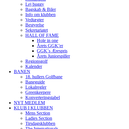
Lej buggy
Bagskab & Biler
Info om klubben
Vedtægter
Bestyrelse
Sekretariatet
HALL OF FAME
Hole in one
Årets GGK’er
GGK´s Ærespris
Årets Juniorspiller
Regionsgolf
Kalender
BANEN
18. hullers Golfbane
Baneguide
Lokalregler
Greenkeepere
Konverteringstabel
NYT MEDLEM
KLUB I KLUBBEN
Mens Section
Ladies Section
Tirsdagsklubben
The Internationals