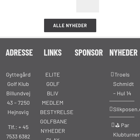
ALLE NYHEDER
ADRESSE
LINKS
SPONSOR
NYHEDER
Gyttegård
ELITE
Troels
Golf Klub
GOLF
Schmidt
Billundvej
BLIV
– Hul 14
43 – 7250
MEDLEM
Slikposen.
Hejnsvig
BESTYRELSE
GOLFBANE
⛳ Par
Tlf.: +
45
NYHEDER
Klubturner
7533 6382
PLAY