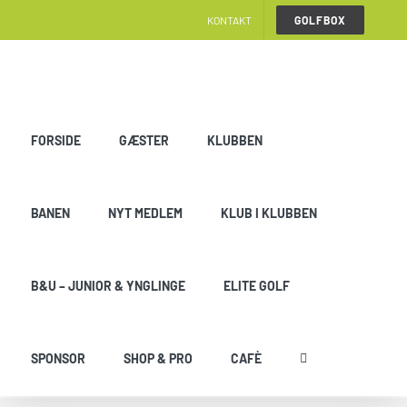
Skip
KONTAKT
GOLFBOX
to
content
FORSIDE
GÆSTER
KLUBBEN
BANEN
NYT MEDLEM
KLUB I KLUBBEN
B&U – JUNIOR & YNGLINGE
ELITE GOLF
SPONSOR
SHOP & PRO
CAFÈ