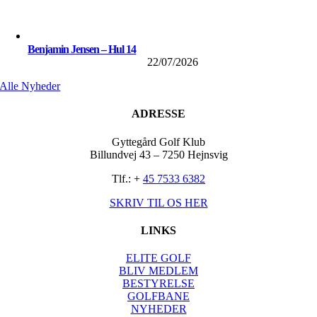
Benjamin Jensen – Hul 14
22/07/2026
Alle Nyheder
ADRESSE
Gyttegård Golf Klub
Billundvej 43 – 7250 Hejnsvig
Tlf.: +
45 7533 6382
SKRIV TIL OS HER
LINKS
ELITE GOLF
BLIV MEDLEM
BESTYRELSE
GOLFBANE
NYHEDER