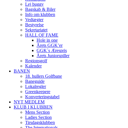
Lej buggy
Bagskab & Biler
Info om klubben
Vedtægter
Bestyrelse
Sekretariatet
HALL OF FAME
Hole in one
Årets GGK’er
GGK´s Ærespris
Årets Juniorspiller
Regionsgolf
Kalender
BANEN
18. hullers Golfbane
Baneguide
Lokalregler
Greenkeepere
Konverteringstabel
NYT MEDLEM
KLUB I KLUBBEN
Mens Section
Ladies Section
Tirsdagsklubben
The Internationals