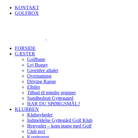
Skip
KONTAKT
to
GOLFBOX
content
FORSIDE
GÆSTER
Golfbane
Lej Buggy
Greenfee aftaler
Overnatning
Driving Range
Elbiler
Tilbud til mindre grupper
Sundhedssti Gyttegaard
HAR DU SPØRGSMÅL?
KLUBBEN
Klubnyheder
Indmeldelse Gyttegård Golf Klub
Begynder – kom igang med Golf
Club no1
Kontingent