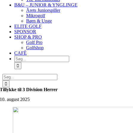
B&U – JUNIOR & YNGLINGE
Årets Juniorspiller
Mikrogolf
Børn & Unge
ELITE GOLF
SPONSOR
SHOP & PRO
Golf Pro
Golfshop
CAFÈ
Søg
efter:
Søg
efter:
Tillykke til 3 Division Herrer
10. august 2025