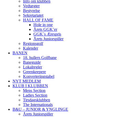
Info om klubben
Vedtægter
Bestyrelse
Sekretariatet
HALL OF FAME
Hole in one
Årets GGK’er
GGK´s Ærespris
Årets Juniorspiller
Regionsgolf
Kalender
BANEN
18. hullers Golfbane
Baneguide
Lokalregler
Greenkeepere
Konverteringstabel
NYT MEDLEM
KLUB I KLUBBEN
Mens Section
Ladies Section
Tirsdagsklubben
The Internationals
B&U – JUNIOR & YNGLINGE
Årets Juniorspiller