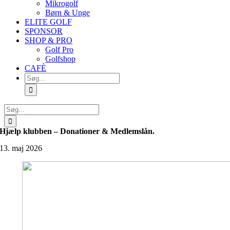
Mikrogolf
Børn & Unge
ELITE GOLF
SPONSOR
SHOP & PRO
Golf Pro
Golfshop
CAFÈ
Søg
efter:
Søg
efter:
Hjælp klubben – Donationer & Medlemslån.
13. maj 2026