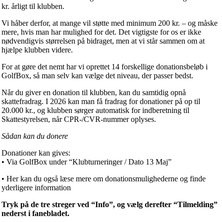
kr. årligt til klubben.
Vi håber derfor, at mange vil støtte med minimum 200 kr. – og måske
mere, hvis man har mulighed for det. Det vigtigste for os er ikke
nødvendigvis størrelsen på bidraget, men at vi står sammen om at
hjælpe klubben videre.
For at gøre det nemt har vi oprettet 14 forskellige donationsbeløb i
GolfBox, så man selv kan vælge det niveau, der passer bedst.
Når du giver en donation til klubben, kan du samtidig opnå
skattefradrag. I 2026 kan man få fradrag for donationer på op til
20.000 kr., og klubben sørger automatisk for indberetning til
Skattestyrelsen, når CPR-/CVR-nummer oplyses.
Sådan kan du donere
Donationer kan gives:
• Via GolfBox under “Klubturneringer / Dato 13 Maj”
• Her kan du også læse mere om donationsmulighederne og finde
yderligere information
Tryk på de tre streger ved “Info”, og vælg derefter “Tilmelding”
nederst i fanebladet.