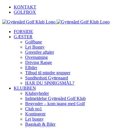
Skip
KONTAKT
to
GOLFBOX
content
FORSIDE
GÆSTER
Golfbane
Lej Buggy
Greenfee aftaler
Overnatning
Driving Range
Elbiler
Tilbud til mindre grupper
Sundhedssti Gyttegaard
HAR DU SPØRGSMÅL?
KLUBBEN
Klubnyheder
Indmeldelse Gyttegård Golf Klub
Begynder – kom igang med Golf
Club no1
Kontingent
Lej buggy
Bagskab & Biler