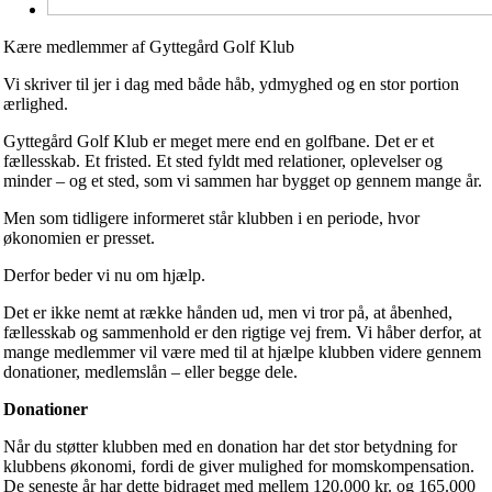
Kære medlemmer af Gyttegård Golf Klub
Vi skriver til jer i dag med både håb, ydmyghed og en stor portion
ærlighed.
Gyttegård Golf Klub er meget mere end en golfbane. Det er et
fællesskab. Et fristed. Et sted fyldt med relationer, oplevelser og
minder – og et sted, som vi sammen har bygget op gennem mange år.
Men som tidligere informeret står klubben i en periode, hvor
økonomien er presset.
Derfor beder vi nu om hjælp.
Det er ikke nemt at række hånden ud, men vi tror på, at åbenhed,
fællesskab og sammenhold er den rigtige vej frem. Vi håber derfor, at
mange medlemmer vil være med til at hjælpe klubben videre gennem
donationer, medlemslån – eller begge dele.
Donationer
Når du støtter klubben med en donation har det stor betydning for
klubbens økonomi, fordi de giver mulighed for momskompensation.
De seneste år har dette bidraget med mellem 120.000 kr. og 165.000