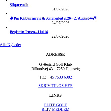
Slikposen.dk
31/07/2026
⛳ Par Klubturnering & Sommerfest 2026 – 28 August ☀️🎉
24/07/2026
Benjamin Jensen – Hul 14
22/07/2026
Alle Nyheder
ADRESSE
Gyttegård Golf Klub
Billundvej 43 – 7250 Hejnsvig
Tlf.: +
45 7533 6382
SKRIV TIL OS HER
LINKS
ELITE GOLF
BLIV MEDLEM