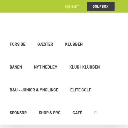
Skip
KONTAKT
GOLFBOX
to
content
FORSIDE
GÆSTER
KLUBBEN
BANEN
NYT MEDLEM
KLUB I KLUBBEN
B&U – JUNIOR & YNGLINGE
ELITE GOLF
SPONSOR
SHOP & PRO
CAFÈ