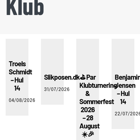
Klub
Troels
Schmidt
Slikposen.dk
⛳ Par
Benjami
– Hul
Klubturnering
Jensen
14
31/07/2026
&
– Hul
Sommerfest
14
04/08/2026
2026
22/07/202
– 28
August
☀️🎉