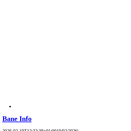
Bane Info
2026-02-19T12:32:38+01:00
19/02/2026
|