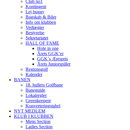
Club no1
Kontingent
Lej buggy
Bagskab & Biler
Info om klubben
Vedtægter
Bestyrelse
Sekretariatet
HALL OF FAME
Hole in one
Årets GGK’er
GGK´s Ærespris
Årets Juniorspiller
Regionsgolf
Kalender
BANEN
18. hullers Golfbane
Baneguide
Lokalregler
Greenkeepere
Konverteringstabel
NYT MEDLEM
KLUB I KLUBBEN
Mens Section
Ladies Section