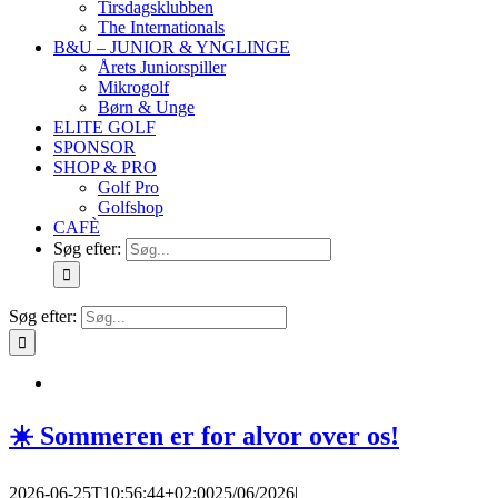
Tirsdagsklubben
The Internationals
B&U – JUNIOR & YNGLINGE
Årets Juniorspiller
Mikrogolf
Børn & Unge
ELITE GOLF
SPONSOR
SHOP & PRO
Golf Pro
Golfshop
CAFÈ
Søg efter:
Søg efter:
☀️ Sommeren er for alvor over os!
2026-06-25T10:56:44+02:00
25/06/2026
|