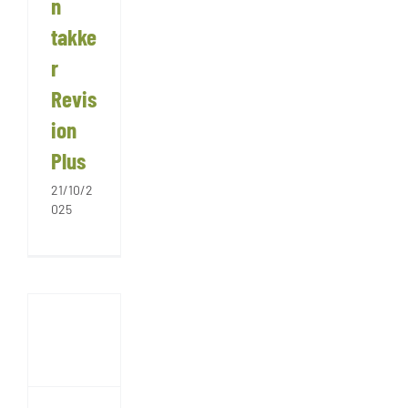
n
takke
r
Revis
ion
Plus
21/10/2
025