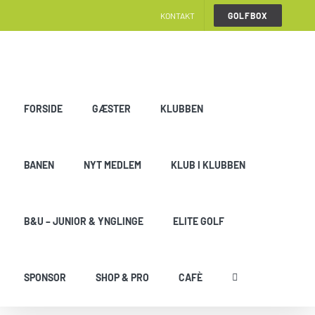
Skip
KONTAKT
GOLFBOX
to
content
FORSIDE
GÆSTER
KLUBBEN
BANEN
NYT MEDLEM
KLUB I KLUBBEN
B&U – JUNIOR & YNGLINGE
ELITE GOLF
SPONSOR
SHOP & PRO
CAFÈ