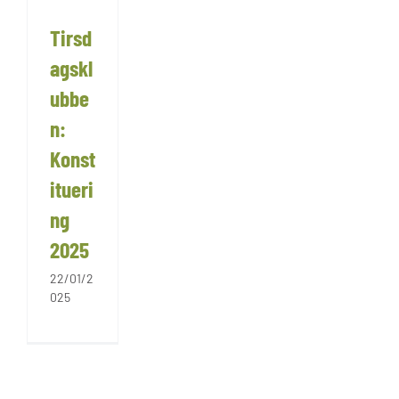
Tirsd
agskl
ubbe
n:
Konst
itueri
ng
2025
22/01/2
025