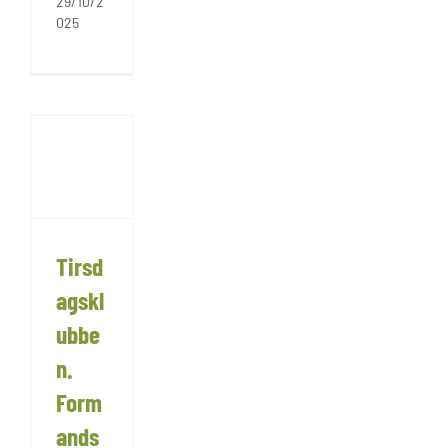
29/10/2
025
Tirsd
agskl
ubbe
n.
Form
ands