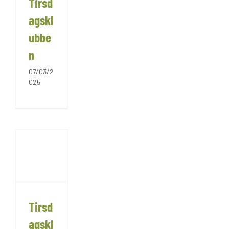
Tirsd
agskl
ubbe
n
07/03/2
025
Tirsd
agskl