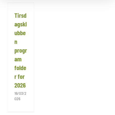
Tirsd
agskl
ubbe
n
progr
am
folde
r for
2026
16/03/2
026