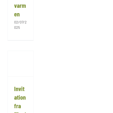
varm
en
02/07/2
025
Invit
ation
fra