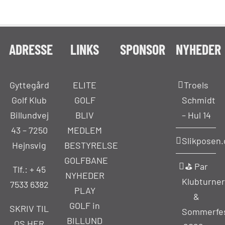
ADRESSE
LINKS
SPONSOR
NYHEDER
Gyttegård
ELITE
Troels
Golf Klub
GOLF
Schmidt
Billundvej
BLIV
– Hul 14
43 – 7250
MEDLEM
Slikposen.
Hejnsvig
BESTYRELSE
GOLFBANE
⛳ Par
Tlf.: +
45
NYHEDER
Klubturner
7533 6382
PLAY
&
GOLF in
SKRIV TIL
Sommerfe
BILLUND
OS HER