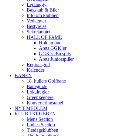
Lej buggy
Bagskab & Biler
Info om klubben
Vedtægter
Bestyrelse
Sekretariatet
HALL OF FAME
Hole in one
Årets GGK’er
GGK´s Ærespris
Årets Juniorspiller
Regionsgolf
Kalender
BANEN
18. hullers Golfbane
Baneguide
Lokalregler
Greenkeepere
Konverteringstabel
NYT MEDLEM
KLUB I KLUBBEN
Mens Section
Ladies Section
Tirsdagsklubben
The Internationals