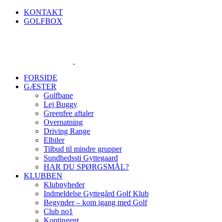
Skip
KONTAKT
to
GOLFBOX
content
FORSIDE
GÆSTER
Golfbane
Lej Buggy
Greenfee aftaler
Overnatning
Driving Range
Elbiler
Tilbud til mindre grupper
Sundhedssti Gyttegaard
HAR DU SPØRGSMÅL?
KLUBBEN
Klubnyheder
Indmeldelse Gyttegård Golf Klub
Begynder – kom igang med Golf
Club no1
Kontingent