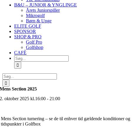
B&U – JUNIOR & YNGLINGE
Årets Juniorspiller
Mikrogolf
Børn & Unge
ELITE GOLF
SPONSOR
SHOP & PRO
Golf Pro
Golfshop
CAFÈ
Søg
efter:
Søg
efter:
Mens Section 2025
2. oktober 2025 kl.16:00 - 21:00
Mens Section turnering – se de til enhver tid gældende konditioner og
tidspunkter i Golfbox