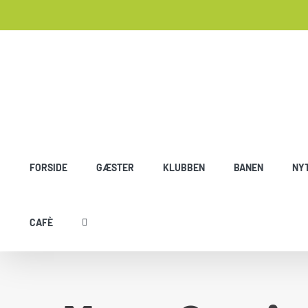
Skip
to
content
FORSIDE
GÆSTER
KLUBBEN
BANEN
NY
CAFÈ