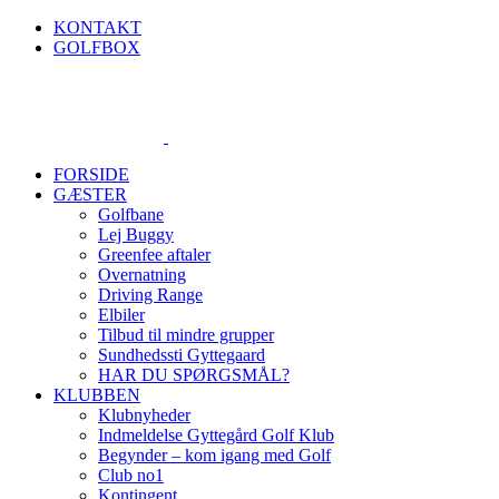
Skip
KONTAKT
to
GOLFBOX
content
FORSIDE
GÆSTER
Golfbane
Lej Buggy
Greenfee aftaler
Overnatning
Driving Range
Elbiler
Tilbud til mindre grupper
Sundhedssti Gyttegaard
HAR DU SPØRGSMÅL?
KLUBBEN
Klubnyheder
Indmeldelse Gyttegård Golf Klub
Begynder – kom igang med Golf
Club no1
Kontingent