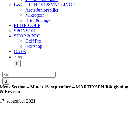
B&U – JUNIOR & YNGLINGE
Årets Juniorspiller
Mikrogolf
Børn & Unge
ELITE GOLF
SPONSOR
SHOP & PRO
Golf Pro
Golfshop
CAFÈ
Søg
efter:
Søg
efter:
Mens Section – Match 16. september – MARTINSEN Rådgivning
& Revison
17. september 2021