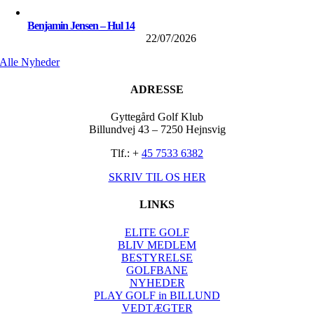
Benjamin Jensen – Hul 14
22/07/2026
Alle Nyheder
ADRESSE
Gyttegård Golf Klub
Billundvej 43 – 7250 Hejnsvig
Tlf.: +
45 7533 6382
SKRIV TIL OS HER
LINKS
ELITE GOLF
BLIV MEDLEM
BESTYRELSE
GOLFBANE
NYHEDER
PLAY GOLF in BILLUND
VEDTÆGTER