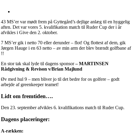
43 MS’er var mødt frem på Gyttegård’s dejlige anlæg til en hyggelig
aften. Det var vores 5. kvalifikation match til Ruder Cup der i år
afvikles i Give den 2. oktober.
7 MS’er gik i netto 70 eller derunder – flot! Og flottest af dem, gik
Jørgen Hauge i en 63 netto – av min arm der blev brændt golfbane af
!!
En stor tak skal lyde til dagens sponsor
– MARTINSEN
Rådgivning & Revison v/Brian Majlund
Øv med hul 9 – men bliver jo til det bedre for os golfere – godt
arbejde af greenkeeper teamet!
Lidt om fremtiden….
Den 23. september afvikles 6. kvalifikations match til Ruder Cup.
Dagens placeringer:
A-rækken: