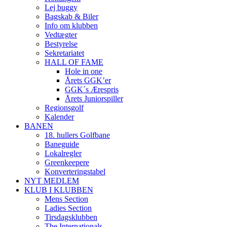
Lej buggy
Bagskab & Biler
Info om klubben
Vedtægter
Bestyrelse
Sekretariatet
HALL OF FAME
Hole in one
Årets GGK’er
GGK´s Ærespris
Årets Juniorspiller
Regionsgolf
Kalender
BANEN
18. hullers Golfbane
Baneguide
Lokalregler
Greenkeepere
Konverteringstabel
NYT MEDLEM
KLUB I KLUBBEN
Mens Section
Ladies Section
Tirsdagsklubben
The Internationals