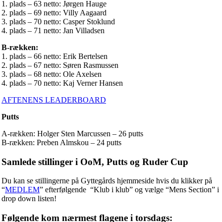
1. plads – 63 netto: Jørgen Hauge
2. plads – 69 netto: Villy Aagaard
3. plads – 70 netto: Casper Stoklund
4. plads – 71 netto: Jan Villadsen
B-rækken:
1. plads – 66 netto: Erik Bertelsen
2. plads – 67 netto: Søren Rasmussen
3. plads – 68 netto: Ole Axelsen
4. plads – 70 netto: Kaj Verner Hansen
AFTENENS LEADERBOARD
Putts
A-rækken: Holger Sten Marcussen – 26 putts
B-rækken: Preben Almskou – 24 putts
Samlede stillinger i OoM, Putts og Ruder Cup
Du kan se stillingerne på Gyttegårds hjemmeside hvis du klikker på
“
MEDLEM
” efterfølgende “Klub i klub” og vælge “Mens Section” i
drop down listen!
Følgende kom nærmest flagene i torsdags: