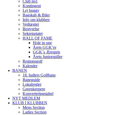
Club no1
Kontingent
Lej buggy
Bagskab & Biler
Info om klubben
Vedtægter
Bestyrelse
Sekretariatet
HALL OF FAME
Hole in one
Årets GGK’er
GGK´s Ærespris
Årets Juniorspiller
Regionsgolf
Kalender
BANEN
18. hullers Golfbane
Baneguide
Lokalregler
Greenkeepere
Konverteringstabel
NYT MEDLEM
KLUB I KLUBBEN
Mens Section
Ladies Section