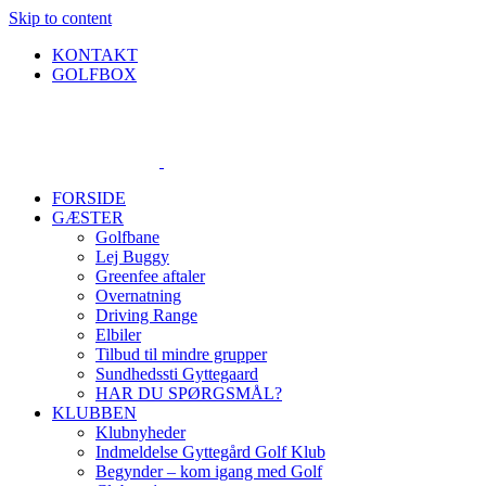
Skip to content
KONTAKT
GOLFBOX
FORSIDE
GÆSTER
Golfbane
Lej Buggy
Greenfee aftaler
Overnatning
Driving Range
Elbiler
Tilbud til mindre grupper
Sundhedssti Gyttegaard
HAR DU SPØRGSMÅL?
KLUBBEN
Klubnyheder
Indmeldelse Gyttegård Golf Klub
Begynder – kom igang med Golf