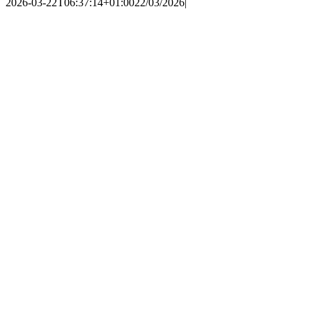
2026-03-22T06:37:14+01:00
22/03/2026
|