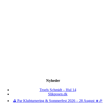
Nyheder
Troels Schmidt – Hul 14
Slikposen.dk
⛳ Par Klubturnering & Sommerfest 2026 – 28 August ☀️🎉