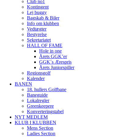
Club no1
Kontingent
Lej buggy
Bagskab & Biler
Info om klubben
Vedtægter
Bestyrelse
Sekretariatet
HALL OF FAME
Hole in one
Årets GGK’er
GGK´s Ærespris
Årets Juniorspiller
Regionsgolf
Kalender
BANEN
18. hullers Golfbane
Baneguide
Lokalregler
Greenkeepere
Konverteringstabel
NYT MEDLEM
KLUB I KLUBBEN
Mens Section
Ladies Section