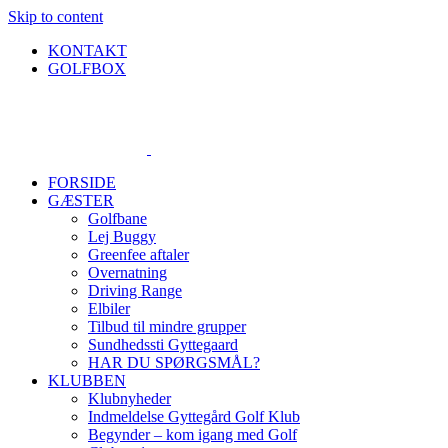
Skip to content
KONTAKT
GOLFBOX
FORSIDE
GÆSTER
Golfbane
Lej Buggy
Greenfee aftaler
Overnatning
Driving Range
Elbiler
Tilbud til mindre grupper
Sundhedssti Gyttegaard
HAR DU SPØRGSMÅL?
KLUBBEN
Klubnyheder
Indmeldelse Gyttegård Golf Klub
Begynder – kom igang med Golf