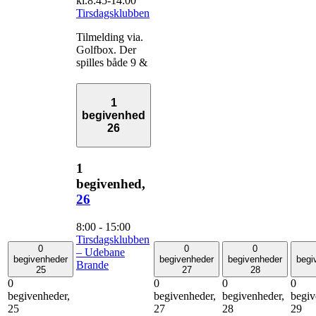
kl.8:45
-
14:00
Tirsdagsklubben
Tilmelding via.
Golfbox. Der
spilles både 9 &
1
begivenhed
26
1
begivenhed,
26
8:00
-
15:00
Tirsdagsklubben
0
0
0
– Udebane
begivenheder
begivenheder
begivenheder
begi
Brande
25
27
28
0
0
0
0
begivenheder,
begivenheder,
begivenheder,
begiv
25
27
28
29