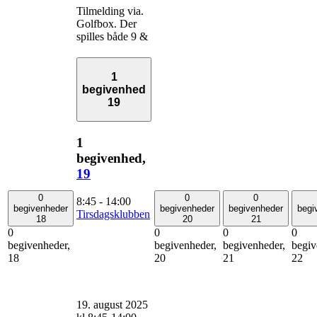
Tilmelding via.
Golfbox. Der
spilles både 9 &
1
begivenhed
19
1
begivenhed,
19
0
0
0
8:45
-
14:00
begivenheder
begivenheder
begivenheder
begi
Tirsdagsklubben
18
20
21
0
0
0
0
begivenheder,
begivenheder,
begivenheder,
begiv
18
20
21
22
19. august 2025