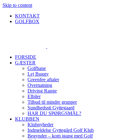
Skip to content
KONTAKT
GOLFBOX
FORSIDE
GÆSTER
Golfbane
Lej Buggy
Greenfee aftaler
Overnatning
Driving Range
Elbiler
Tilbud til mindre grupper
Sundhedssti Gyttegaard
HAR DU SPØRGSMÅL?
KLUBBEN
Klubnyheder
Indmeldelse Gyttegård Golf Klub
Begynder – kom igang med Golf