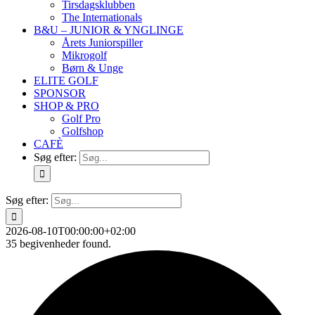
Tirsdagsklubben
The Internationals
B&U – JUNIOR & YNGLINGE
Årets Juniorspiller
Mikrogolf
Børn & Unge
ELITE GOLF
SPONSOR
SHOP & PRO
Golf Pro
Golfshop
CAFÈ
Søg efter:
Søg efter:
2026-08-10T00:00:00+02:00
35 begivenheder found.