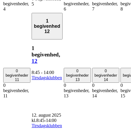
begivenheder,
begivenheder,
begivenheder,
begiv
5
4
6
7
8
1
begivenhed
12
1
begivenhed,
12
0
0
0
8:45
-
14:00
begivenheder
begivenheder
begivenheder
begi
Tirsdagsklubben
11
13
14
0
0
0
0
begivenheder,
begivenheder,
begivenheder,
begiv
11
13
14
15
12. august 2025
kl.8:45
-
14:00
Tirsdagsklubben