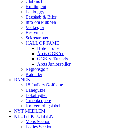
Club no1
Kontingent
Lej buggy
Bagskab & Biler
Info om klubben
Vedtægter
Bestyrelse
Sekretariatet
HALL OF FAME
Hole in one
Årets GGK’er
GGK´s Ærespris
Årets Juniorspiller
Regionsgolf
Kalender
BANEN
18. hullers Golfbane
Baneguide
Lokalregler
Greenkeepere
Konverteringstabel
NYT MEDLEM
KLUB I KLUBBEN
Mens Section
Ladies Section