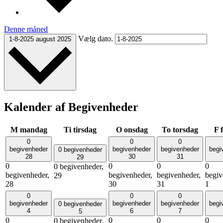
Denne måned
Vælg dato.
1-8-2025
august 2025
Kalender af Begivenheder
M
mandag
Ti
tirsdag
O
onsdag
To
torsdag
F
0
0
0
begivenheder
begivenheder
begivenheder
begi
0 begivenheder
28
30
31
29
0
0
0
0
0 begivenheder,
begivenheder,
begivenheder,
begivenheder,
begiv
29
28
30
31
1
0
0
0
begivenheder
begivenheder
begivenheder
begi
0 begivenheder
4
6
7
5
0
0
0
0
0 begivenheder,